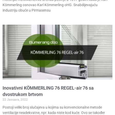
Kömmerling osnovao Karl Kömmerling oHG. Snabdijevajuću
industriju obuće u Pirmasensu
Inovativni KÖMMERLING 76 REGEL-air 76 sa
dvostrukom brtvom
22 Januara, 2022
Postoji veliki broj slučajeva u kojima su konvencionalne metode
ventilacije neadekvatne, npr. kada niste kod kuće. Ovo se također