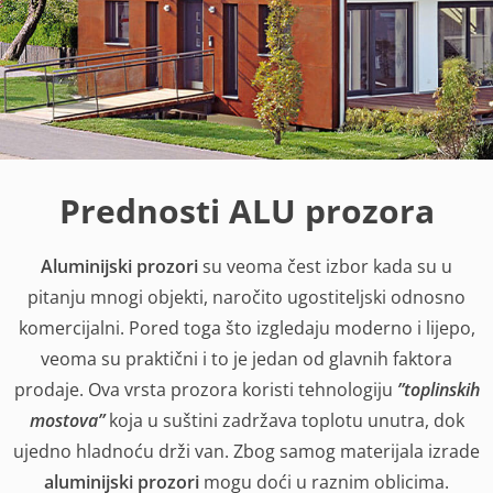
Prednosti ALU prozora
Aluminijski prozori
su veoma čest izbor kada su u
pitanju mnogi objekti, naročito ugostiteljski odnosno
komercijalni. Pored toga što izgledaju moderno i lijepo,
veoma su praktični i to je jedan od glavnih faktora
prodaje. Ova vrsta prozora koristi tehnologiju
”toplinskih
mostova”
koja u suštini zadržava toplotu unutra, dok
ujedno hladnoću drži van. Zbog samog materijala izrade
aluminijski prozori
mogu doći u raznim oblicima.