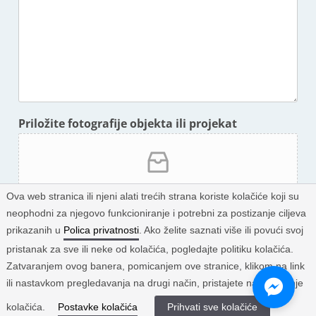
Priložite fotografije objekta ili projekat
Click or drag files to this area to upload.
Ova web stranica ili njeni alati trećih strana koriste kolačiće koji su
You can upload up to 2 files.
neophodni za njegovo funkcioniranje i potrebni za postizanje ciljeva
prikazanih u
Polica privatnosti
. Ako želite saznati više ili povući svoj
pristanak za sve ili neke od kolačića, pogledajte politiku kolačića.
POŠALJI
Zatvaranjem ovog banera, pomicanjem ove stranice, klikom na link
ili nastavkom pregledavanja na drugi način, pristajete na korištenje
kolačića.
Postavke kolačića
Prihvati sve kolačiće