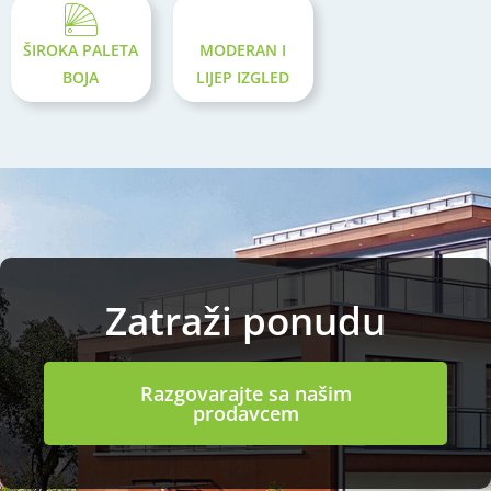
ŠIROKA PALETA
MODERAN I
BOJA
LIJEP IZGLED
Zatraži ponudu
Razgovarajte sa našim
prodavcem