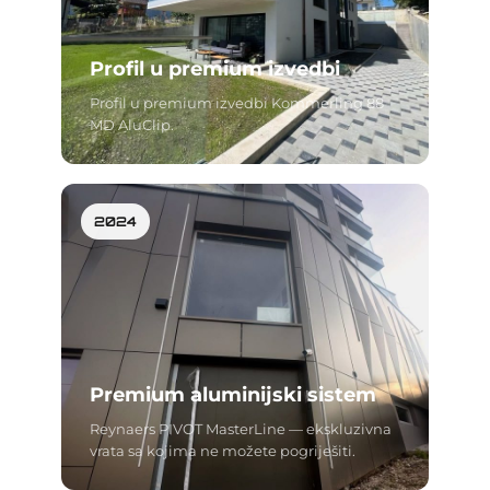
Profil u premium izvedbi
Profil u premium izvedbi Kommerling 88
MD AluClip.
2024
Premium aluminijski sistem
Reynaers PIVOT MasterLine — ekskluzivna
vrata sa kojima ne možete pogriješiti.