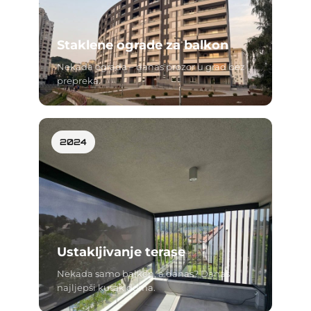
Staklene ograde za balkon
Nekada ograda – danas prozor u grad bez
prepreka.
2024
Ustakljivanje terase
Nekada samo balkon, a danas? Danas
najljepši kutak doma.