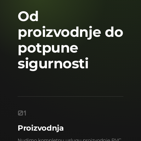
Od
proizvodnje do
potpune
sigurnosti
01
Proizvodnja
Nudimo kompletnu uslugu proizvodnje PVC