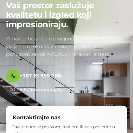
Vaš prostor zaslužuje
kvalitetu i izgled koji
impresioniraju.
Zatražite besplatnu procjenu već danas, a mi se
javljamo u roku od 24 sata s konkretnom
ponudom za vaš PVC, ALU ili stakleni sistem.
+387 61 959 786
info@bumerang.ba
Kontaktirajte nas
Javite nam se pozivom, mailom ili nas posjetite u