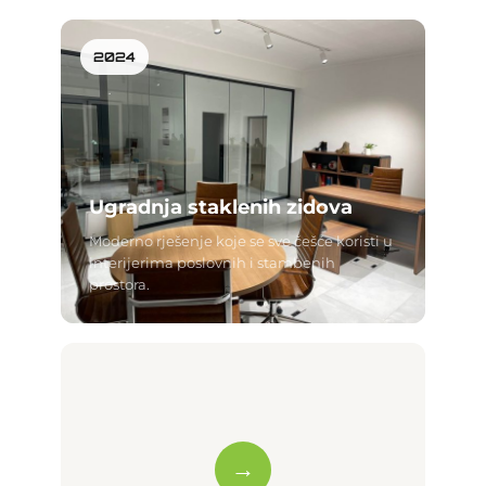
2024
Ugradnja staklenih zidova
Moderno rješenje koje se sve češće koristi u
interijerima poslovnih i stambenih
prostora.
→