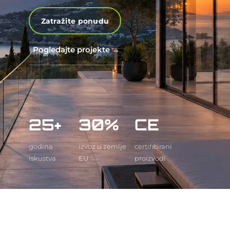
Zatražite ponudu
Pogledajte projekte →
25+
30%
CE
godina
izvoz u zemlje
certificirani
iskustva
EU
proizvodi