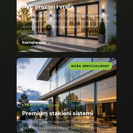
PVC prozori i vrata
Nudimo veliki izbor PVC stolarije koja svojom
vrhunskom konstrukcijom i karakteristikama
u potpunosti zadovoljava vaše potrebe i
očekivanja.
Saznajte više →
NAŠA SPECIJALNOST
STAKLENI SISTEMI
Premium stakleni sistemi
Stakleni sistemi kombinuju materijale
najvišeg kvaliteta s besprijekornim dizajnom,