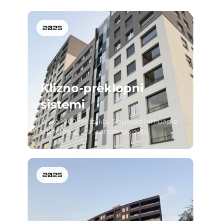
2025
Klizno-preklopni
sistemi
Preko 1000 m² stakla. Sigurnost i vrhunska
tehnologija — u jednom projektu.
2025