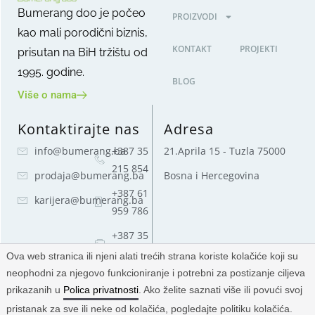
Bumerang doo je počeo
PROIZVODI
kao mali porodični biznis,
KONTAKT
PROJEKTI
prisutan na BiH tržištu od
1995. godine.
BLOG
Više o nama
Kontaktirajte nas
Adresa
info@bumerang.ba
+387 35
21.Aprila 15 - Tuzla 75000
215 854
prodaja@bumerang.ba
Bosna i Hercegovina
+387 61
karijera@bumerang.ba
959 786
+387 35
215 854
Ova web stranica ili njeni alati trećih strana koriste kolačiće koji su
neophodni za njegovo funkcioniranje i potrebni za postizanje ciljeva
prikazanih u
Polica privatnosti
. Ako želite saznati više ili povući svoj
© 2025 — Bumerang d.o.o. | Sva prava zadržana.
pristanak za sve ili neke od kolačića, pogledajte politiku kolačića.