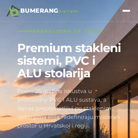
BUMERANG
SISTEMI
NAPRAVLJENO DA TRAJE.
Premium stakleni
sistemi, PVC i
ALU stolarija
Preko 25 godina iskustva u
proizvodnji PVC i ALU sustava, a
danas prepoznatljivi po staklenim
rješenjima koja redefiniraju moderan
prostor u Hrvatskoj i regiji.