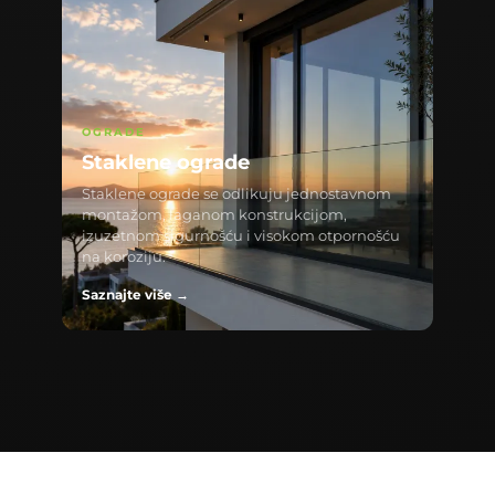
OGRADE
Staklene ograde
Staklene ograde se odlikuju jednostavnom
montažom, laganom konstrukcijom,
izuzetnom sigurnošću i visokom otpornošću
na koroziju.
Saznajte više →