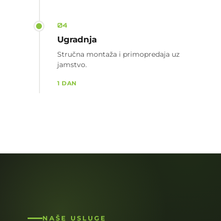
04
Ugradnja
Stručna montaža i primopredaja uz
jamstvo.
1 DAN
NAŠE USLUGE