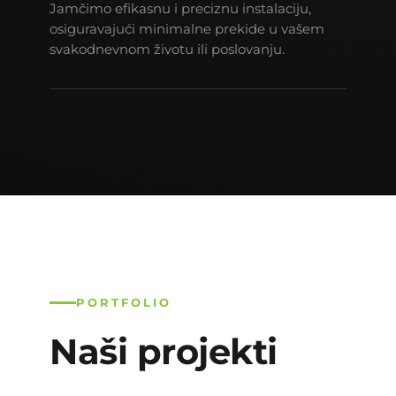
Jamčimo efikasnu i preciznu instalaciju,
osiguravajući minimalne prekide u vašem
svakodnevnom životu ili poslovanju.
PORTFOLIO
Naši projekti