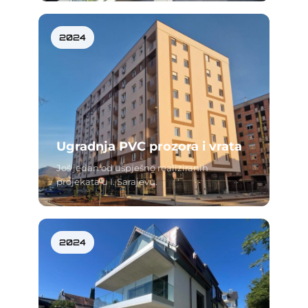
2024
Ugradnja PVC prozora i vrata
Još jedan od uspješno realiziranih
projekata u I. Sarajevu.
2024