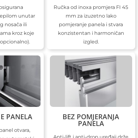
 osigurana
Ručka od inoxa promjera FI 45
jepilom unutar
mm za izuzetno lako
g nosača ili
pomjeranje panela i stvara
ama kroz koje
konzistentan i harmoničan
 (opcionalno).
izgled.
E PANELA
BEZ POMJERANJA
PANELA
panel otvara,
Anti-lift i anti-drop uređaji drže