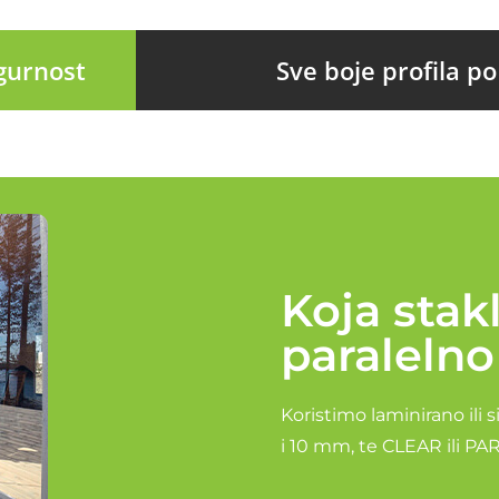
gurnost
Sve boje profila po
Koja stak
paralelno
Koristimo laminirano ili
i 10 mm, te CLEAR ili PAR