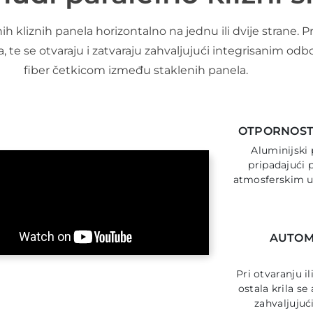
kliznih panela horizontalno na jednu ili dvije strane. Pri
, te se otvaraju i zatvaraju zahvaljujući integrisanim odb
fiber četkicom između staklenih panela.
OTPORNOST 
Aluminijski p
pripadajući p
atmosferskim u
AUTOM
Pri otvaranju il
ostala krila se
zahvaljujuć