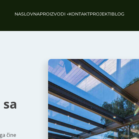
NASLOVNA
PROIZVODI
KONTAKT
PROJEKTI
BLOG
 sa
 ga čine