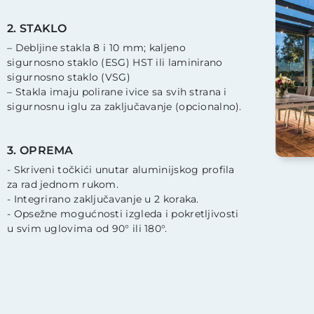
2. STAKLO
– Debljine stakla 8 i 10 mm; kaljeno
sigurnosno staklo (ESG) HST ili laminirano
sigurnosno staklo (VSG)
– Stakla imaju polirane ivice sa svih strana i
sigurnosnu iglu za zaključavanje (opcionalno).
3. OPREMA
- Skriveni točkići unutar aluminijskog profila
za rad jednom rukom.
- Integrirano zaključavanje u 2 koraka.
- Opsežne mogućnosti izgleda i pokretljivosti
u svim uglovima od 90° ili 180°.