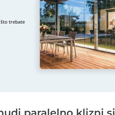
 što trebate
udi paralelno klizni 