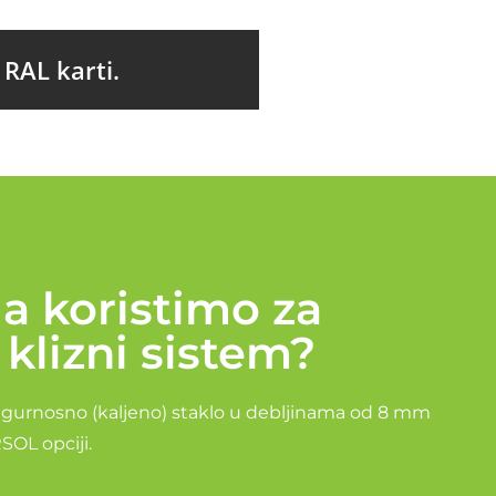
 RAL karti.
la koristimo za
 klizni sistem?
 sigurnosno (kaljeno) staklo u debljinama od 8 mm
SOL opciji.