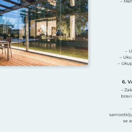
– Meh
– 
– Uku
– Ukup
6. 
– Zak
brav
–
samootklju
se a