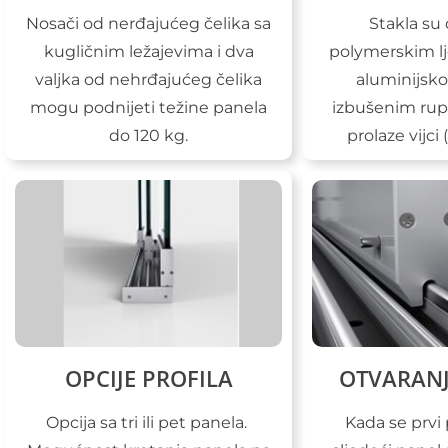
Nosači od nerđajućeg čelika sa
Stakla su
kugličnim ležajevima i dva
polymerskim l
valjka od nehrđajućeg čelika
aluminijsko
mogu podnijeti težine panela
izbušenim rup
do 120 kg.
prolaze vijci
OPCIJE PROFILA
OTVARANJ
Opcija sa tri ili pet panela.
Kada se prvi 