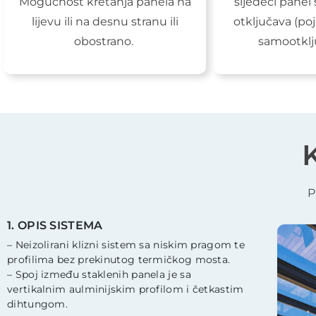
Mogućnost kretanja panela na
sljedeći panel
lijevu ili na desnu stranu ili
otključava (po
obostrano.
samootklj
K
P
1. OPIS SISTEMA
– Neizolirani klizni sistem sa niskim pragom te
profilima bez prekinutog termičkog mosta.
– Spoj između staklenih panela je sa
vertikalnim aulminijskim profilom i četkastim
dihtungom.