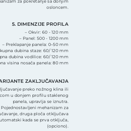
anizam za pokretanje sa donjim
osloncem.
5. DIMENZIJE PROFILA
– Okvir: 60 - 120 mm
– Panel: 500 - 1200 mm
– Preklapanje panela: 0–50 mm
Ukupna dubina staze: 60/ 120 mm
pna dubina vodilice: 60/ 120 mm
na visina nosača panela: 80 mm
VARIJANTE ZAKLJUČAVANJA
ljučavanje preko nožnog klina ili
icom u donjem profilu staklenog
panela, upravlja se iznutra.
 Pojednostavljeni mehanizam za
čavanje, druga ploča otključava
utomatski kada se prva otključa,
(opciono).