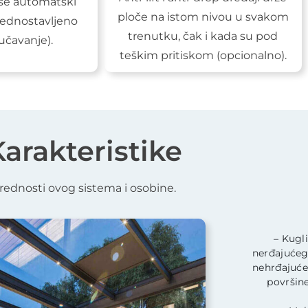
 se automatski
ploče na istom nivou u svakom
jednostavljeno
trenutku, čak i kada su pod
učavanje).
teškim pritiskom (opcionalno).
arakteristike
rednosti ovog sistema i osobine.
– Kugli
nerđajućeg 
nehrđajućeg
površine