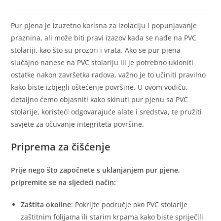
Pur pjena je izuzetno korisna za izolaciju i popunjavanje
praznina, ali može biti pravi izazov kada se nađe na PVC
stolariji, kao što su prozori i vrata. Ako se pur pjena
slučajno nanese na PVC stolariju ili je potrebno ukloniti
ostatke nakon završetka radova, važno je to učiniti pravilno
kako biste izbjegli oštećenje površine. U ovom vodiču,
detaljno ćemo objasniti kako skinuti pur pjenu sa PVC
stolarije, koristeći odgovarajuće alate i sredstva, te pružiti
savjete za očuvanje integriteta površine.
Priprema za čišćenje
Prije nego što započnete s uklanjanjem pur pjene,
pripremite se na sljedeći način:
Zaštita okoline
: Pokrijte područje oko PVC stolarije
zaštitnim folijama ili starim krpama kako biste spriječili