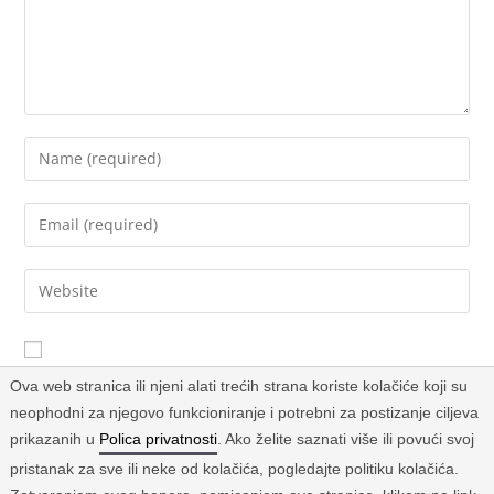
Sačuvaj moje ime, email i web stranicu u ovom browseru za
Ova web stranica ili njeni alati trećih strana koriste kolačiće koji su
buduće komentare.
neophodni za njegovo funkcioniranje i potrebni za postizanje ciljeva
prikazanih u
Polica privatnosti
. Ako želite saznati više ili povući svoj
pristanak za sve ili neke od kolačića, pogledajte politiku kolačića.