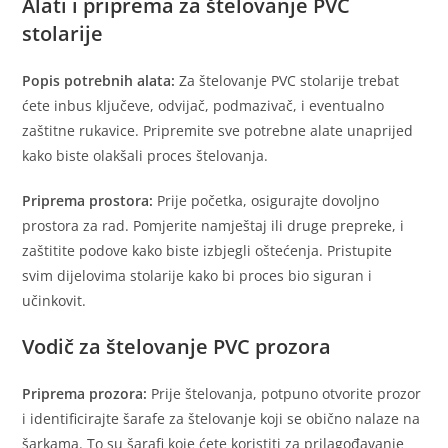
Alati i priprema za štelovanje PVC
stolarije
Popis potrebnih alata:
Za štelovanje PVC stolarije trebat
ćete inbus ključeve, odvijač, podmazivač, i eventualno
zaštitne rukavice. Pripremite sve potrebne alate unaprijed
kako biste olakšali proces štelovanja.
Priprema prostora:
Prije početka, osigurajte dovoljno
prostora za rad. Pomjerite namještaj ili druge prepreke, i
zaštitite podove kako biste izbjegli oštećenja. Pristupite
svim dijelovima stolarije kako bi proces bio siguran i
učinkovit.
Vodič za štelovanje PVC prozora
Priprema prozora:
Prije štelovanja, potpuno otvorite prozor
i identificirajte šarafe za štelovanje koji se obično nalaze na
šarkama. To su šarafi koje ćete koristiti za prilagođavanje