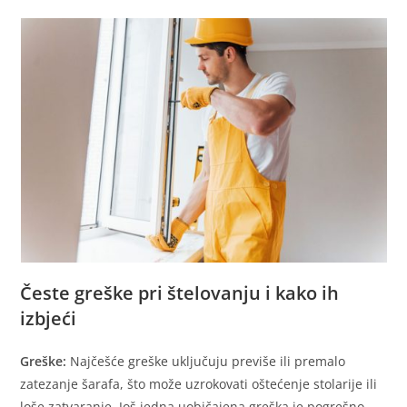
Česte greške pri štelovanju i kako ih
izbjeći
Greške:
Najčešće greške uključuju previše ili premalo
zatezanje šarafa, što može uzrokovati oštećenje stolarije ili
loše zatvaranje. Još jedna uobičajena greška je pogrešno