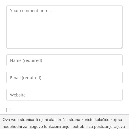
Sačuvaj moje ime, email i web stranicu u ovom browseru za
Ova web stranica ili njeni alati trećih strana koriste kolačiće koji su
buduće komentare.
neophodni za njegovo funkcioniranje i potrebni za postizanje ciljeva