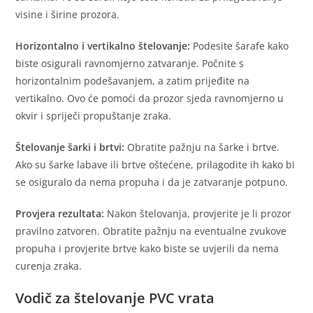
visine i širine prozora.
Horizontalno i vertikalno štelovanje:
Podesite šarafe kako
biste osigurali ravnomjerno zatvaranje. Počnite s
horizontalnim podešavanjem, a zatim prijeđite na
vertikalno. Ovo će pomoći da prozor sjeda ravnomjerno u
okvir i spriječi propuštanje zraka.
Štelovanje šarki i brtvi:
Obratite pažnju na šarke i brtve.
Ako su šarke labave ili brtve oštećene, prilagodite ih kako bi
se osiguralo da nema propuha i da je zatvaranje potpuno.
Provjera rezultata:
Nakon štelovanja, provjerite je li prozor
pravilno zatvoren. Obratite pažnju na eventualne zvukove
propuha i provjerite brtve kako biste se uvjerili da nema
curenja zraka.
Vodič za štelovanje PVC vrata