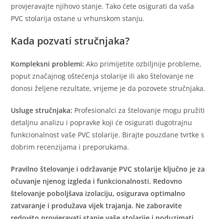
provjeravajte njihovo stanje. Tako ćete osigurati da vaša
PVC stolarija ostane u vrhunskom stanju.
Kada pozvati stručnjaka?
Kompleksni problemi:
Ako primijetite ozbiljnije probleme,
poput značajnog oštećenja stolarije ili ako štelovanje ne
donosi željene rezultate, vrijeme je da pozovete stručnjaka.
Usluge stručnjaka:
Profesionalci za štelovanje mogu pružiti
detaljnu analizu i popravke koji će osigurati dugotrajnu
funkcionalnost vaše PVC stolarije. Birajte pouzdane tvrtke s
dobrim recenzijama i preporukama.
Pravilno štelovanje i održavanje PVC stolarije ključno je za
očuvanje njenog izgleda i funkcionalnosti. Redovno
štelovanje poboljšava izolaciju, osigurava optimalno
zatvaranje i produžava vijek trajanja. Ne zaboravite
redovito provjeravati stanje vaše stolarije i poduzimati