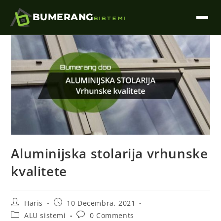
BUMERANG
SISTEMI
Aluminijska stolarija vrhunske
kvalitete
Haris
10 Decembra, 2021
ALU sistemi
0 Comments