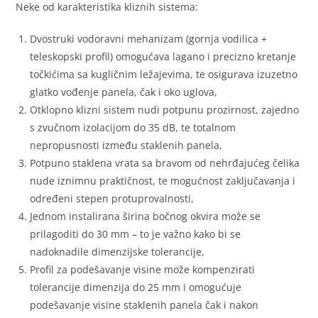
Neke od karakteristika kliznih sistema:
Dvostruki vodoravni mehanizam (gornja vodilica +
teleskopski profil) omogućava lagano i precizno kretanje
točkićima sa kugličnim ležajevima, te osigurava izuzetno
glatko vođenje panela, čak i oko uglova,
Otklopno klizni sistem nudi potpunu prozirnost, zajedno
s zvučnom izolacijom do 35 dB, te totalnom
nepropusnosti između staklenih panela,
Potpuno staklena vrata sa bravom od nehrđajućeg čelika
nude iznimnu praktičnost, te mogućnost zaključavanja i
određeni stepen protuprovalnosti,
Jednom instalirana širina bočnog okvira može se
prilagoditi do 30 mm – to je važno kako bi se
nadoknadile dimenzijske tolerancije,
Profil za podešavanje visine može kompenzirati
tolerancije dimenzija do 25 mm i omogućuje
podešavanje visine staklenih panela čak i nakon