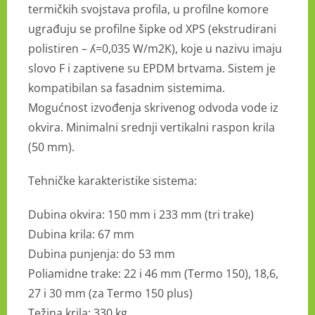
termičkih svojstava profila, u profilne komore
ugrađuju se profilne šipke od XPS (ekstrudirani
polistiren – ʎ=0,035 W/m2K), koje u nazivu imaju
slovo F i zaptivene su EPDM brtvama. Sistem je
kompatibilan sa fasadnim sistemima.
Mogućnost izvođenja skrivenog odvoda vode iz
okvira. Minimalni srednji vertikalni raspon krila
(50 mm).
Tehničke karakteristike sistema:
Dubina okvira: 150 mm i 233 mm (tri trake)
Dubina krila: 67 mm
Dubina punjenja: do 53 mm
Poliamidne trake: 22 i 46 mm (Termo 150), 18,6,
27 i 30 mm (za Termo 150 plus)
Težina krila: 330 kg