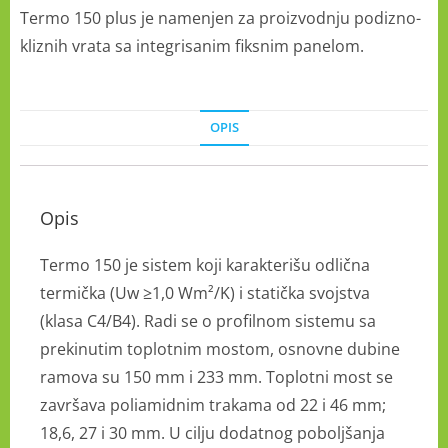
Termo 150 plus je namenjen za proizvodnju podizno-
kliznih vrata sa integrisanim fiksnim panelom.
OPIS
Opis
Termo 150 je sistem koji karakterišu odlična
termička (Uw ≥1,0 ​​Wm²/K) i statička svojstva
(klasa C4/B4). Radi se o profilnom sistemu sa
prekinutim toplotnim mostom, osnovne dubine
ramova su 150 mm i 233 mm. Toplotni most se
završava poliamidnim trakama od 22 i 46 mm;
18,6, 27 i 30 mm. U cilju dodatnog poboljšanja