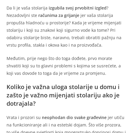
Da li je vaša stolarija
izgubila svoj prvobitni izgled
?
Nezadovljni ste
računima za grijanje
jer vaša stolarija
propušta hladnoću u prostorije? Kada je vrijeme mijenjati
stolariju i koji su znakovi koji sigurno vode ka tome? Pri
odabiru stolarije biste, naravno, trebali obratiti pažnju na
vrstu profila, stakla i okova kao i na proizvođača.
Međutim, prije nego što do toga dođete, prvo morate
shvatiti koji su to glavni problemi s kojima se susrećete, a
koji vas dovode to toga da je vrijeme za promjenu.
Koliko je važna uloga stolarije u domu i
zašto je važno mijenjati stolariju ako je
dotrajala?
Vrata i prozori su
neophodan dio svake građevine
jer utiču
na funkcioniranje ali i na estetski dojam. Što više prozora,
to više dnevne svjetlosti koja mnogostruko doprinosi domu i