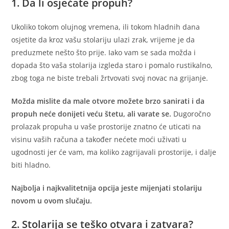
1. Da li osjećate propuh?
Ukoliko tokom olujnog vremena, ili tokom hladnih dana
osjetite da kroz vašu stolariju ulazi zrak, vrijeme je da
preduzmete nešto što prije. Iako vam se sada možda i
dopada što vaša stolarija izgleda staro i pomalo rustikalno,
zbog toga ne biste trebali žrtvovati svoj novac na grijanje.
Možda mislite da male otvore možete brzo sanirati i da
propuh neće donijeti veću štetu, ali varate se.
Dugoročno
prolazak propuha u vaše prostorije znatno će uticati na
visinu vaših računa a također nećete moći uživati u
ugodnosti jer će vam, ma koliko zagrijavali prostorije, i dalje
biti hladno.
Najbolja i najkvalitetnija opcija jeste mijenjati stolariju
novom u ovom slučaju.
2. Stolarija se teško otvara i zatvara?