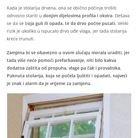
Kada je stolarija drvena, ona se obično počinje trošiti
odnosno stariti u
donjim dijelovima profila i okvira
. Dešava
se da se b
oja guli ili opada, te da drvo počne pucati.
Veliki
rizik je ukoliko u ispucalo drvo uđe vlaga, jer tada stolarija
kreće trunuti.
Zamjena bi se obavezno u ovom slučaju morala uraditi, jer
tada više neće pomoći prefarbavanje, niti bilo kakva
dodatna zaštita od propuha, vlage pa čak i provalnika.
Puknuta stolarija, koja se počela ljuštiti i opadati, najveći
je znak i alarm da je vrijeme za zamjenu.