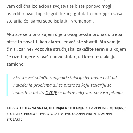
vam odlična izolaciona svojstva te biste ponovo mogli
uštediti novac koji ste gubili zbog gubitaka energije, i vaša
stolarija će ”samu sebe isplatiti” vremenom.
Ako ste se u bilo kojem dijelu ovog teksta pronašli, trebali
biste to shvatiti kao alarm. Jer već ste shvatili šta vam je
činiti, zar ne? Pozovite stručnjaka, zakažite termin u kojem
će uzeti mjere za vašu novu stolariju i krenite u akciju
zamjene!
Ako ste već odlučili zamjeniti stolariju jer imate neki od
navedenih problema ali se pitate za koju stolariju se
odlučiti, u tekstu
OVDJE
se nalaze odgovori na vaša pitanja.
TAGS
:
ALU ULAZNA VRATA
,
DOTRAJALA STOLARIJA
,
KOMMERLING
,
MJENJANJE
STOLARIJE
,
PROZORI
,
PVC STOLARIJA
,
PVC ULAZNA VRATA
,
ZAMJENA
STOLARIJE