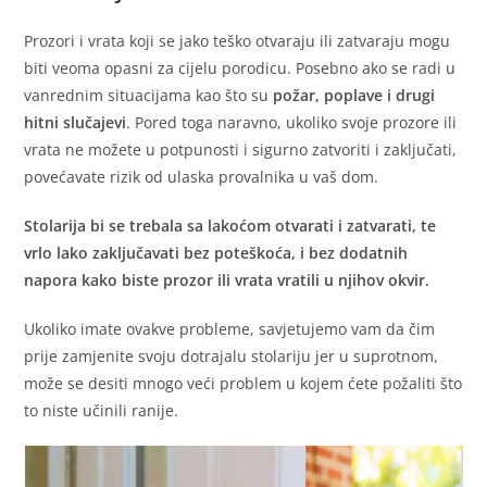
Prozori i vrata koji se jako teško otvaraju ili zatvaraju mogu
biti veoma opasni za cijelu porodicu. Posebno ako se radi u
vanrednim situacijama kao što su
požar, poplave i drugi
hitni slučajevi
. Pored toga naravno, ukoliko svoje prozore ili
vrata ne možete u potpunosti i sigurno zatvoriti i zaključati,
povećavate rizik od ulaska provalnika u vaš dom.
Stolarija bi se trebala sa lakoćom otvarati i zatvarati, te
vrlo lako zaključavati bez poteškoća, i bez dodatnih
napora kako biste prozor ili vrata vratili u njihov okvir.
Ukoliko imate ovakve probleme, savjetujemo vam da čim
prije zamjenite svoju dotrajalu stolariju jer u suprotnom,
može se desiti mnogo veći problem u kojem ćete požaliti što
to niste učinili ranije.