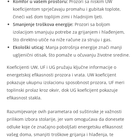
Komfor u vašem prostoru:
Prozori sa niskim UW
koeficijentom sprječavaju promahu i gubitak toplote,
čineći vaš dom toplijim zimi i hladnijim ljeti.
Smanjenje troškova energije:
Prozori sa boljom
izolacijom smanjuju potrebe za grijanjem i hlađenjem,
što direktno utiče na niže račune za struju i gas.
Ekološki uticaj:
Manja potrošnja energije znači manji
ugljenični otisak, što pomaže u očuvanju životne sredine.
Koeficijenti UW, UF i UG pružaju ključne informacije o
energetskoj efikasnosti prozora i vrata. UW koeficijent
pokazuje ukupnu izolacionu sposobnost prozora, UF meri
toplinski prolaz kroz okvir, dok UG koeficijent pokazuje
efikasnost stakla.
Razumijevanje ovih parametara od suštinske je važnosti
prilikom izbora stolarije, jer vam omogućava da donesete
odluke koje će značajno poboljšati energetsku efikasnost
vašeg doma, smanjiti troškove grijanja i hlađenja, te