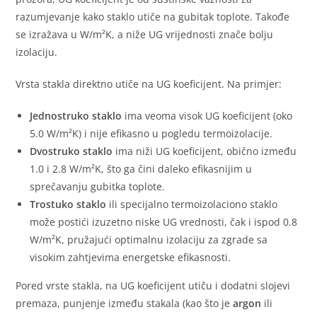
razumjevanje kako staklo utiče na gubitak toplote. Takođe
se izražava u W/m²K, a niže UG vrijednosti znače bolju
izolaciju.
Vrsta stakla direktno utiče na UG koeficijent. Na primjer:
Jednostruko staklo
ima veoma visok UG koeficijent (oko
5.0 W/m²K) i nije efikasno u pogledu termoizolacije.
Dvostruko staklo
ima niži UG koeficijent, obično između
1.0 i 2.8 W/m²K, što ga čini daleko efikasnijim u
sprečavanju gubitka toplote.
Trostuko staklo
ili specijalno termoizolaciono staklo
može postići izuzetno niske UG vrednosti, čak i ispod 0.8
W/m²K, pružajući optimalnu izolaciju za zgrade sa
visokim zahtjevima energetske efikasnosti.
Pored vrste stakla, na UG koeficijent utiču i dodatni slojevi
premaza, punjenje između stakala (kao što je
argon
ili