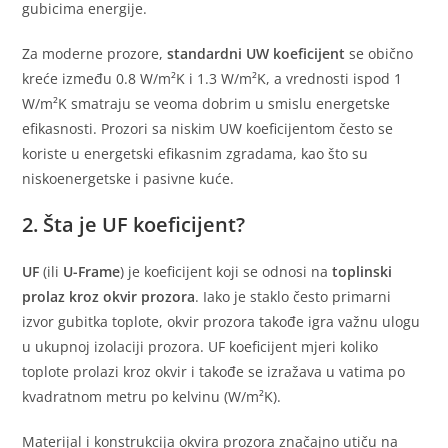
gubicima energije.
Za moderne prozore,
standardni UW koeficijent
se obično
kreće između 0.8 W/m²K i 1.3 W/m²K, a vrednosti ispod 1
W/m²K smatraju se veoma dobrim u smislu energetske
efikasnosti. Prozori sa niskim UW koeficijentom često se
koriste u energetski efikasnim zgradama, kao što su
niskoenergetske i pasivne kuće.
2. Šta je UF koeficijent?
UF
(ili
U-Frame
) je koeficijent koji se odnosi na
toplinski
prolaz kroz okvir prozora
. Iako je staklo često primarni
izvor gubitka toplote, okvir prozora takođe igra važnu ulogu
u ukupnoj izolaciji prozora. UF koeficijent mjeri koliko
toplote prolazi kroz okvir i takođe se izražava u vatima po
kvadratnom metru po kelvinu (W/m²K).
Materijal i konstrukcija okvira prozora značajno utiču na