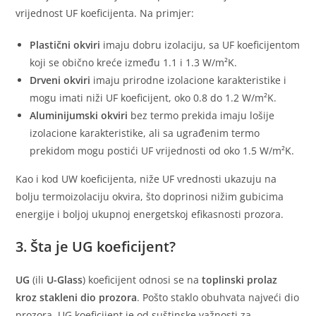
vrijednost UF koeficijenta. Na primjer:
Plastični okviri
imaju dobru izolaciju, sa UF koeficijentom
koji se obično kreće između 1.1 i 1.3 W/m²K.
Drveni okviri
imaju prirodne izolacione karakteristike i
mogu imati niži UF koeficijent, oko 0.8 do 1.2 W/m²K.
Aluminijumski okviri
bez termo prekida imaju lošije
izolacione karakteristike, ali sa ugrađenim termo
prekidom mogu postići UF vrijednosti od oko 1.5 W/m²K.
Kao i kod UW koeficijenta, niže UF vrednosti ukazuju na
bolju termoizolaciju okvira, što doprinosi nižim gubicima
energije i boljoj ukupnoj energetskoj efikasnosti prozora.
3. Šta je UG koeficijent?
UG
(ili
U-Glass
) koeficijent odnosi se na
toplinski prolaz
kroz stakleni dio prozora
. Pošto staklo obuhvata najveći dio
prozora, UG koeficijent je od suštinske važnosti za