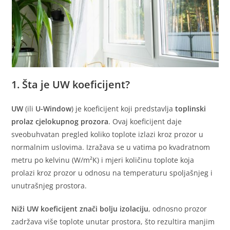
1. Šta je UW koeficijent?
UW
(ili
U-Window
) je koeficijent koji predstavlja
toplinski
prolaz cjelokupnog prozora
. Ovaj koeficijent daje
sveobuhvatan pregled koliko toplote izlazi kroz prozor u
normalnim uslovima. Izražava se u vatima po kvadratnom
metru po kelvinu (W/m²K) i mjeri količinu toplote koja
prolazi kroz prozor u odnosu na temperaturu spoljašnjeg i
unutrašnjeg prostora.
Niži UW koeficijent znači bolju izolaciju
, odnosno prozor
zadržava više toplote unutar prostora, što rezultira manjim