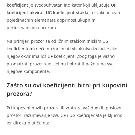
koeficijent
je sveobuhvatan indikator koji uključuje
UF
koeficijent okvira
i
UG koeficijent stakla
, a svaki od ovih
pojedinačnih elemenata doprinosi ukupnim
performansama prozora.
Na primjer, prozor sa odličnim staklom (niskim UG
koeficijentom) neće nužno imati visok nivo izolacije ako
njegov okvir ima loš UF koeficijent. Zbog toga je važno
posmatrati prozor kao cjelinu i obratiti pažnju na sve
njegove komponente.
Zašto su ovi koeficijenti bitni pri kupovini
prozora?
Pri kupovini novih prozora ili vrata za vaš dom ili poslovni
prostor, razumevanje UW, UF i UG koeficijenata je ključno
jer direktno utiču na: