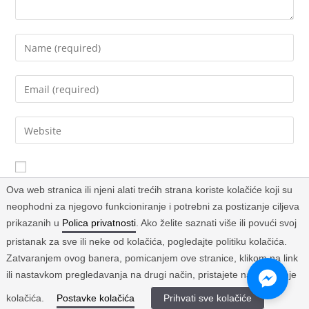
Sačuvaj moje ime, email i web stranicu u ovom browseru za
Ova web stranica ili njeni alati trećih strana koriste kolačiće koji su
buduće komentare.
neophodni za njegovo funkcioniranje i potrebni za postizanje ciljeva
prikazanih u
Polica privatnosti
. Ako želite saznati više ili povući svoj
pristanak za sve ili neke od kolačića, pogledajte politiku kolačića.
Zatvaranjem ovog banera, pomicanjem ove stranice, klikom na link
ili nastavkom pregledavanja na drugi način, pristajete na korištenje
kolačića.
Postavke kolačića
Prihvati sve kolačiće