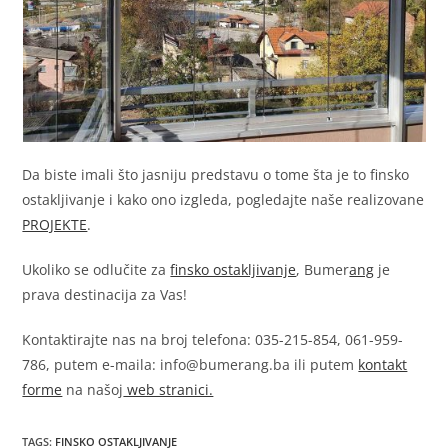
Da biste imali što jasniju predstavu o tome šta je to finsko
ostakljivanje i kako ono izgleda, pogledajte naše realizovane
PROJEKTE
.
Ukoliko se odlučite za
finsko ostakljivanje
, Bumer
ang
je
prava destinacija za Vas!
Kontaktirajte nas na broj telefona: 035-215-854, 061-959-
786, putem e-maila: info@bumerang.ba ili putem
kontakt
forme
na našoj
web stranici.
TAGS
:
FINSKO OSTAKLJIVANJE