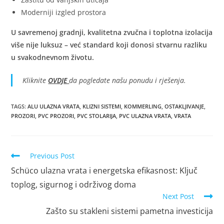
Moderniji izgled prostora
U savremenoj gradnji, kvalitetna zvučna i toplotna izolacija
više nije luksuz – već standard koji donosi stvarnu razliku
u svakodnevnom životu.
Kliknite
OVDJE
da pogledate našu ponudu i rješenja.
TAGS
:
ALU ULAZNA VRATA
,
KLIZNI SISTEMI
,
KOMMERLING
,
OSTAKLJIVANJE
,
PROZORI
,
PVC PROZORI
,
PVC STOLARIJA
,
PVC ULAZNA VRATA
,
VRATA
Previous Post
Schüco ulazna vrata i energetska efikasnost: Ključ
toplog, sigurnog i održivog doma
Next Post
Zašto su stakleni sistemi pametna investicija