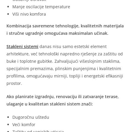
Manje oscilacije temperature
Viši nivo komfora
Kombinacija savremene tehnologije, kvalitetnih materijala
i stručne ugradnje omogućava maksimalan učinak.
Stakleni sistemi
danas nisu samo estetski element
arhitekture, već tehnološki napredno rješenje za zaštitu od
buke i toplotne gubitke. Zahvaljujući višeslojnim staklima,
specijalnim premazima, plinskim punjenjima i kvalitetnim
profilima, omogućavaju mirniji, topliji i energetski efikasniji
prostor.
Ako planirate izgradnju, renovaciju ili zatvaranje terase,
ulaganje u kvalitetan stakleni sistem znači:
Dugoročnu uštedu
Veći komfor
Zaštitu od vanjskih uticaja