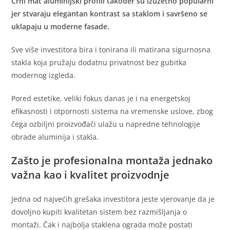
Crni mat aluminijski profili također su izuzetno popularni
jer stvaraju elegantan kontrast sa staklom i savršeno se
uklapaju u moderne fasade.
Sve više investitora bira i tonirana ili matirana sigurnosna
stakla koja pružaju dodatnu privatnost bez gubitka
modernog izgleda.
Pored estetike, veliki fokus danas je i na energetskoj
efikasnosti i otpornosti sistema na vremenske uslove, zbog
čega ozbiljni proizvođači ulažu u napredne tehnologije
obrade aluminija i stakla.
Zašto je profesionalna montaža jednako
važna kao i kvalitet proizvodnje
Jedna od najvećih grešaka investitora jeste vjerovanje da je
dovoljno kupiti kvalitetan sistem bez razmišljanja o
montaži. Čak i najbolja staklena ograda može postati