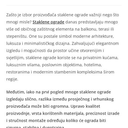
Zašto je izbor proizvođača staklene ograde važniji nego što
mnogi misle?
Staklene ograde
danas predstavljaju mnogo
više od običnog zaštitnog elementa na balkonu, terasi ili
stepeništu. One su postale simbol moderne arhitekture,
luksuza i minimalističkog dizajna. Zahvaljujući elegantnom
izgledu i mogućnosti da prostor učine otvorenijim i
svjetlijim, staklene ograde koriste se na privatnim kućama,
luksuznim vilama, poslovnim objektima, hotelima,
restoranima i modernim stambenim kompleksima širom
regije.
Međutim, iako na prvi pogled mnoge staklene ograde
izgledaju slično, razlika između prosječnog i vrhunskog
proizvođača može biti ogromna. Upravo kvalitet
proizvodnje, vrsta korištenih materijala, preciznost izrade
i stručnost montaže određuju koliko će ograda biti
sigurna, stabilna i dugotrajna.