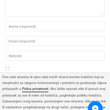
Sačuvaj moje ime, email i web stranicu u ovom browseru za
Ova web stranica ili njeni alati trećih strana koriste kolačiće koji su
buduće komentare.
neophodni za njegovo funkcioniranje i potrebni za postizanje ciljeva
prikazanih u
Polica privatnosti
. Ako želite saznati više ili povući svoj
pristanak za sve ili neke od kolačića, pogledajte politiku kolačića.
Zatvaranjem ovog banera, pomicanjem ove stranice, klikom na link
ili nastavkom pregledavanja na drugi način, pristajete na korištenje