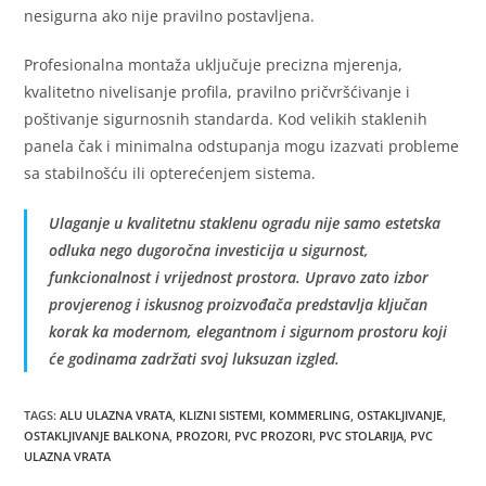
nesigurna ako nije pravilno postavljena.
Profesionalna montaža uključuje precizna mjerenja,
kvalitetno nivelisanje profila, pravilno pričvršćivanje i
poštivanje sigurnosnih standarda. Kod velikih staklenih
panela čak i minimalna odstupanja mogu izazvati probleme
sa stabilnošću ili opterećenjem sistema.
Ulaganje u kvalitetnu staklenu ogradu nije samo estetska
odluka nego dugoročna investicija u sigurnost,
funkcionalnost i vrijednost prostora. Upravo zato izbor
provjerenog i iskusnog proizvođača predstavlja ključan
korak ka modernom, elegantnom i sigurnom prostoru koji
će godinama zadržati svoj luksuzan izgled.
TAGS
:
ALU ULAZNA VRATA
,
KLIZNI SISTEMI
,
KOMMERLING
,
OSTAKLJIVANJE
,
OSTAKLJIVANJE BALKONA
,
PROZORI
,
PVC PROZORI
,
PVC STOLARIJA
,
PVC
ULAZNA VRATA