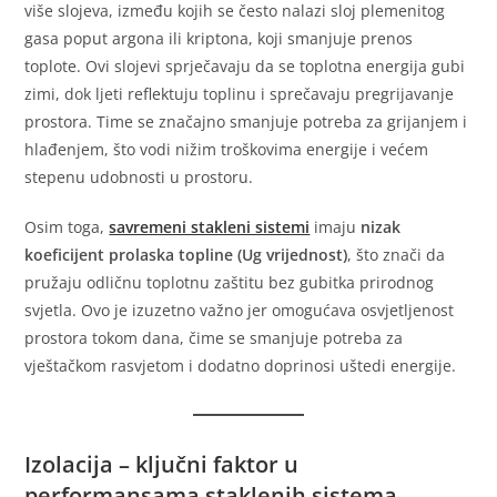
više slojeva, između kojih se često nalazi sloj plemenitog
gasa poput argona ili kriptona, koji smanjuje prenos
toplote. Ovi slojevi sprječavaju da se toplotna energija gubi
zimi, dok ljeti reflektuju toplinu i sprečavaju pregrijavanje
prostora. Time se značajno smanjuje potreba za grijanjem i
hlađenjem, što vodi nižim troškovima energije i većem
stepenu udobnosti u prostoru.
Osim toga,
savremeni stakleni sistemi
imaju
nizak
koeficijent prolaska topline (Ug vrijednost)
, što znači da
pružaju odličnu toplotnu zaštitu bez gubitka prirodnog
svjetla. Ovo je izuzetno važno jer omogućava osvjetljenost
prostora tokom dana, čime se smanjuje potreba za
vještačkom rasvjetom i dodatno doprinosi uštedi energije.
Izolacija – ključni faktor u
performansama staklenih sistema