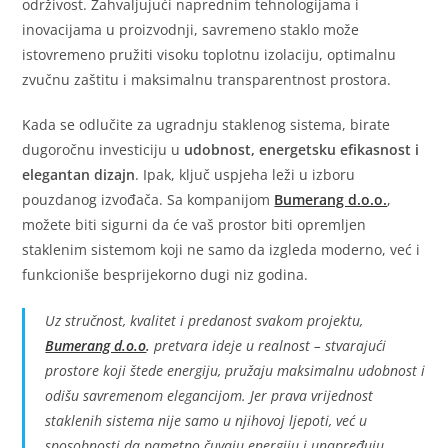
održivost. Zahvaljujući naprednim tehnologijama i
inovacijama u proizvodnji, savremeno staklo može
istovremeno pružiti visoku toplotnu izolaciju, optimalnu
zvučnu zaštitu i maksimalnu transparentnost prostora.
Kada se odlučite za ugradnju staklenog sistema, birate
dugoročnu investiciju u
udobnost, energetsku efikasnost i
elegantan dizajn
. Ipak, ključ uspjeha leži u izboru
pouzdanog izvođača. Sa kompanijom
Bumerang d.o.o.
,
možete biti sigurni da će vaš prostor biti opremljen
staklenim sistemom koji ne samo da izgleda moderno, već i
funkcioniše besprijekorno dugi niz godina.
Uz stručnost, kvalitet i predanost svakom projektu,
Bumerang d.o.o
.
pretvara ideje u realnost – stvarajući
prostore koji štede energiju, pružaju maksimalnu udobnost i
odišu savremenom elegancijom. Jer prava vrijednost
staklenih sistema nije samo u njihovoj ljepoti, već u
sposobnosti da pametno čuvaju energiju i unapređuju