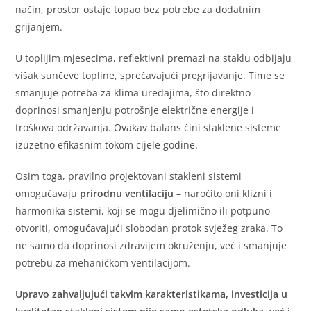
način, prostor ostaje topao bez potrebe za dodatnim
grijanjem.
U toplijim mjesecima, reflektivni premazi na staklu odbijaju
višak sunčeve topline, sprečavajući pregrijavanje. Time se
smanjuje potreba za klima uređajima, što direktno
doprinosi smanjenju potrošnje električne energije i
troškova održavanja. Ovakav balans čini staklene sisteme
izuzetno efikasnim tokom cijele godine.
Osim toga, pravilno projektovani stakleni sistemi
omogućavaju
prirodnu ventilaciju
– naročito oni klizni i
harmonika sistemi, koji se mogu djelimično ili potpuno
otvoriti, omogućavajući slobodan protok svježeg zraka. To
ne samo da doprinosi zdravijem okruženju, već i smanjuje
potrebu za mehaničkom ventilacijom.
Upravo zahvaljujući takvim karakteristikama, investicija u