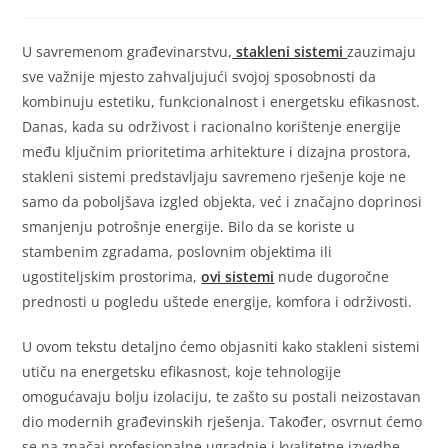
U savremenom građevinarstvu,
stakleni sistemi
zauzimaju
sve važnije mjesto zahvaljujući svojoj sposobnosti da
kombinuju estetiku, funkcionalnost i energetsku efikasnost.
Danas, kada su održivost i racionalno korištenje energije
među ključnim prioritetima arhitekture i dizajna prostora,
stakleni sistemi predstavljaju savremeno rješenje koje ne
samo da poboljšava izgled objekta, već i značajno doprinosi
smanjenju potrošnje energije. Bilo da se koriste u
stambenim zgradama, poslovnim objektima ili
ugostiteljskim prostorima,
ovi sistemi
nude dugoročne
prednosti u pogledu uštede energije, komfora i održivosti.
U ovom tekstu detaljno ćemo objasniti kako stakleni sistemi
utiču na energetsku efikasnost, koje tehnologije
omogućavaju bolju izolaciju, te zašto su postali neizostavan
dio modernih građevinskih rješenja. Također, osvrnut ćemo
se na značaj profesionalne ugradnje i kvalitetne izvedbe,