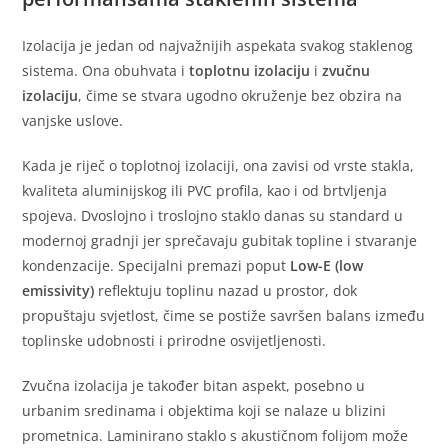
Izolacija je jedan od najvažnijih aspekata svakog staklenog
sistema. Ona obuhvata i
toplotnu izolaciju
i
zvučnu
izolaciju
, čime se stvara ugodno okruženje bez obzira na
vanjske uslove.
Kada je riječ o toplotnoj izolaciji, ona zavisi od vrste stakla,
kvaliteta aluminijskog ili PVC profila, kao i od brtvljenja
spojeva. Dvoslojno i troslojno staklo danas su standard u
modernoj gradnji jer sprečavaju gubitak topline i stvaranje
kondenzacije. Specijalni premazi poput
Low-E (low
emissivity)
reflektuju toplinu nazad u prostor, dok
propuštaju svjetlost, čime se postiže savršen balans između
toplinske udobnosti i prirodne osvijetljenosti.
Zvučna izolacija je također bitan aspekt, posebno u
urbanim sredinama i objektima koji se nalaze u blizini
prometnica. Laminirano staklo s akustičnom folijom može