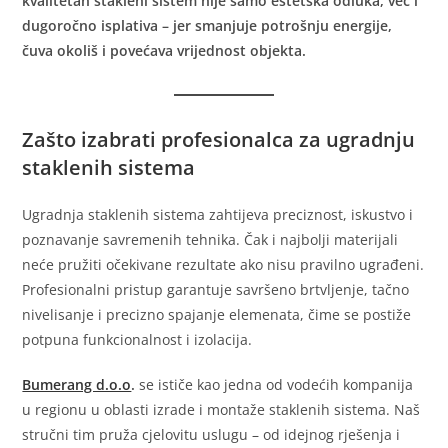
kvalitetan stakleni sistem nije samo estetska odluka, već i
dugoročno isplativa – jer smanjuje potrošnju energije,
čuva okoliš i povećava vrijednost objekta.
Zašto izabrati profesionalca za ugradnju
staklenih sistema
Ugradnja staklenih sistema zahtijeva preciznost, iskustvo i
poznavanje savremenih tehnika. Čak i najbolji materijali
neće pružiti očekivane rezultate ako nisu pravilno ugrađeni.
Profesionalni pristup garantuje savršeno brtvljenje, tačno
nivelisanje i precizno spajanje elemenata, čime se postiže
potpuna funkcionalnost i izolacija.
Bumerang d.o.o
.
se ističe kao jedna od vodećih kompanija
u regionu u oblasti izrade i montaže staklenih sistema. Naš
stručni tim pruža cjelovitu uslugu – od idejnog rješenja i