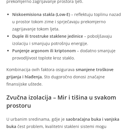
prekomjerno zagrijavanje prostora ljeti.
Niskoemisiona stakla (Low-E)
– reflektuju toplinu nazad
u prostor tokom zime i sprječavaju prekomjerno
zagrijavanje tokom ljeta.
Duple ili trostruke staklene jedinice
– poboljšavaju
izolaciju i smanjuju potrošnju energije.
Punjenje argonom ili kriptonom
– dodatno smanjuje
provodljivost toplote kroz staklo.
Kombinacija ovih faktora osigurava
smanjene troškove
grijanja i hlađenja
, što dugoročno donosi značajne
finansijske uštede.
Zvučna izolacija – Mir i tišina u svakom
prostoru
U urbanim sredinama, gdje je
saobraćajna buka i vanjska
buka
čest problem, kvalitetni stakleni sistemi mogu