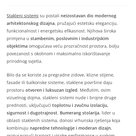
Stakleni sistemi
su postali
neizostavan dio modernog
arhitektonskog dizajna
, pružajući estetsku eleganciju,
funkcionalnost i energetsku efikasnost. Njihova široka
primjena u
stambenim, poslovnim i industrijskim
objektima
omogućava veću prozračnost prostora, bolju
povezanost s okolinom i maksimalno iskorištavanje
prirodnog svjetla.
Bilo da se koriste za pregradne zidove, klizne stijene,
fasade ili balkonske sisteme, staklene površine daju
prostoru
otvoren i luksuzan izgled
. Međutim, osim
vizuelnog dojma, stakleni sistemi nude i brojne druge
prednosti, uključujući
toplotnu i zvučnu izolaciju,
sigurnost i dugotrajnost
.
Bumerang stolarija
, lider u
oblasti staklenih sistema, donosi vrhunska rješenja koja
kombinuju
napredne tehnologije i moderan dizajn
,
osiguravajući trajnost i visoke performanse u svakom