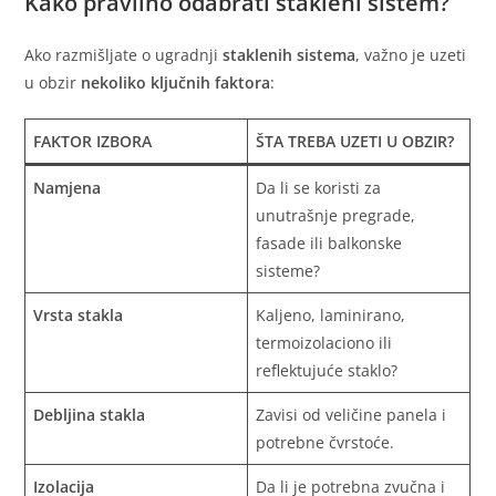
Kako pravilno odabrati stakleni sistem?
Ako razmišljate o ugradnji
staklenih sistema
, važno je uzeti
u obzir
nekoliko ključnih faktora
:
FAKTOR IZBORA
ŠTA TREBA UZETI U OBZIR?
Namjena
Da li se koristi za
unutrašnje pregrade,
fasade ili balkonske
sisteme?
Vrsta stakla
Kaljeno, laminirano,
termoizolaciono ili
reflektujuće staklo?
Debljina stakla
Zavisi od veličine panela i
potrebne čvrstoće.
Izolacija
Da li je potrebna zvučna i