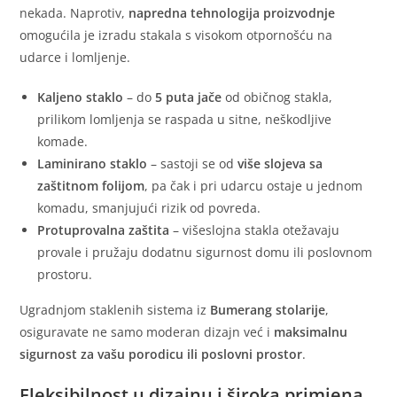
nekada. Naprotiv,
napredna tehnologija proizvodnje
omogućila je izradu stakala s visokom otpornošću na
udarce i lomljenje.
Kaljeno staklo
– do
5 puta jače
od običnog stakla,
prilikom lomljenja se raspada u sitne, neškodljive
komade.
Laminirano staklo
– sastoji se od
više slojeva sa
zaštitnom folijom
, pa čak i pri udarcu ostaje u jednom
komadu, smanjujući rizik od povreda.
Protuprovalna zaštita
– višeslojna stakla otežavaju
provale i pružaju dodatnu sigurnost domu ili poslovnom
prostoru.
Ugradnjom staklenih sistema iz
Bumerang stolarije
,
osiguravate ne samo moderan dizajn već i
maksimalnu
sigurnost za vašu porodicu ili poslovni prostor
.
Fleksibilnost u dizajnu i široka primjena