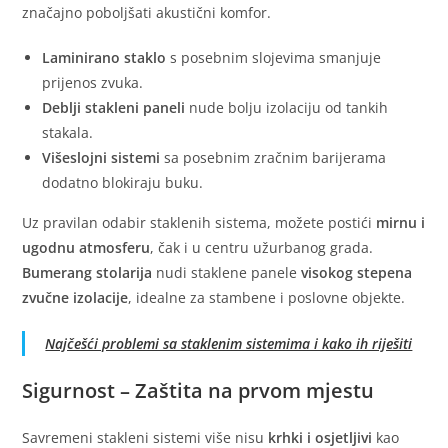
značajno poboljšati akustični komfor.
Laminirano staklo
s posebnim slojevima smanjuje
prijenos zvuka.
Deblji stakleni paneli
nude bolju izolaciju od tankih
stakala.
Višeslojni sistemi
sa posebnim zračnim barijerama
dodatno blokiraju buku.
Uz pravilan odabir staklenih sistema, možete postići
mirnu i
ugodnu atmosferu
, čak i u centru užurbanog grada.
Bumerang stolarija
nudi staklene panele
visokog stepena
zvučne izolacije
, idealne za stambene i poslovne objekte.
Najčešći problemi sa staklenim sistemima i kako ih riješiti
Sigurnost – Zaštita na prvom mjestu
Savremeni stakleni sistemi više nisu
krhki i osjetljivi
kao