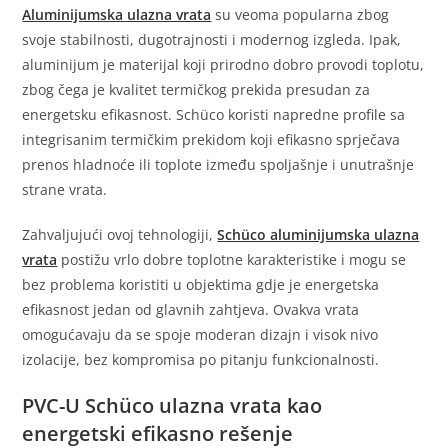
Aluminijumska ulazna vrata
su veoma popularna zbog
svoje stabilnosti, dugotrajnosti i modernog izgleda. Ipak,
aluminijum je materijal koji prirodno dobro provodi toplotu,
zbog čega je kvalitet termičkog prekida presudan za
energetsku efikasnost. Schüco koristi napredne profile sa
integrisanim termičkim prekidom koji efikasno sprječava
prenos hladnoće ili toplote između spoljašnje i unutrašnje
strane vrata.
Zahvaljujući ovoj tehnologiji,
Schüco aluminijumska ulazna
vrata
postižu vrlo dobre toplotne karakteristike i mogu se
bez problema koristiti u objektima gdje je energetska
efikasnost jedan od glavnih zahtjeva. Ovakva vrata
omogućavaju da se spoje moderan dizajn i visok nivo
izolacije, bez kompromisa po pitanju funkcionalnosti.
PVC-U Schüco ulazna vrata kao
energetski efikasno rešenje