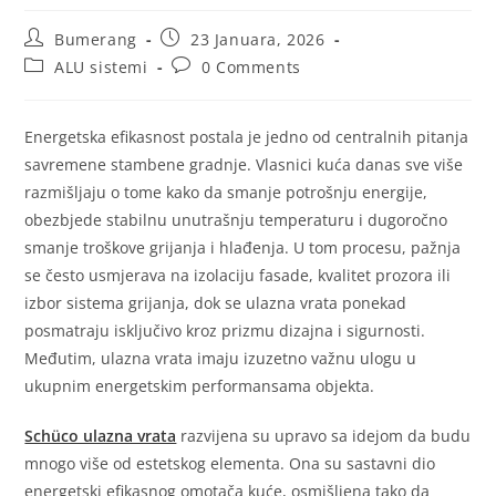
Bumerang
23 Januara, 2026
ALU sistemi
0 Comments
Energetska efikasnost postala je jedno od centralnih pitanja
savremene stambene gradnje. Vlasnici kuća danas sve više
razmišljaju o tome kako da smanje potrošnju energije,
obezbjede stabilnu unutrašnju temperaturu i dugoročno
smanje troškove grijanja i hlađenja. U tom procesu, pažnja
se često usmjerava na izolaciju fasade, kvalitet prozora ili
izbor sistema grijanja, dok se ulazna vrata ponekad
posmatraju isključivo kroz prizmu dizajna i sigurnosti.
Međutim, ulazna vrata imaju izuzetno važnu ulogu u
ukupnim energetskim performansama objekta.
Schüco ulazna vrata
razvijena su upravo sa idejom da budu
mnogo više od estetskog elementa. Ona su sastavni dio
energetski efikasnog omotača kuće, osmišljena tako da