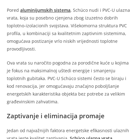
Pored
aluminijumskih sistema
, Schüco nudi i PVC-U ulazna
vrata, koja su posebno cjenjena zbog izuzetno dobrih
toplotno-izolacionih svojstava. Višekomorna struktura PVC
profila, u kombinaciji sa kvalitetnim zaptivnim sistemima,
omogućava postizanje vrlo niskih vrijednosti toplotne
provodljivosti.
Ova vrata su naročito pogodna za porodične kuće u kojima
je fokus na maksimalnoj uštedi energije i smanjenju
toplotnih gubitaka. PVC-U Schüco sistemi često se biraju i
kod renovacija, jer omogućavaju značajno poboljšanje
energetskih karakteristika objekta bez potrebe za velikim
građevinskim zahvatima.
Zaptivanje i eliminacija promaje
Jedan od najvažnijih faktora energetske efikasnosti ulaznih
vrata jeste kvalitet zaptivanja.
Schüco ulazna vrata