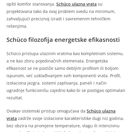
opšti komfor stanovanja.
Schüco ulazna vrata
su
projektovana tako da ovaj problem svedu na minimum,
zahvaljujući preciznoj izradi i savremenim tehničkim
rešenjima.
Schüco filozofija energetske efikasnosti
Schüco pristupa ulaznim vratima kao kompletnom sistemu,
a ne kao zbiru pojedinačnih elemenata. Energetska
efikasnost se ne postiže samo debljim profilom ili boljom
ispunom, već usklađivanjem svih komponenti vrata. Profil,
izolaciona jezgra, sistemi zaptivanja, paneli i način
ugradnje funkcionišu zajedno kako bi se postigao optimalan
rezultat.
Ovakav sistemski pristup omogućava da
Schüco ulazna
vrata
zadrže svoje izolacione karakteristike dugi niz godina,
bez obzira na promjene temperature, vlagu ili intenzivnu