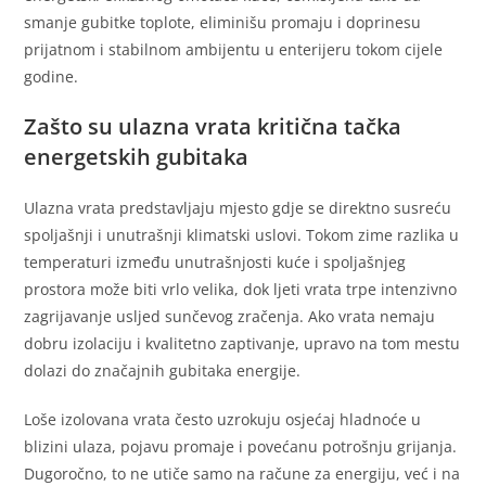
smanje gubitke toplote, eliminišu promaju i doprinesu
prijatnom i stabilnom ambijentu u enterijeru tokom cijele
godine.
Zašto su ulazna vrata kritična tačka
energetskih gubitaka
Ulazna vrata predstavljaju mjesto gdje se direktno susreću
spoljašnji i unutrašnji klimatski uslovi. Tokom zime razlika u
temperaturi između unutrašnjosti kuće i spoljašnjeg
prostora može biti vrlo velika, dok ljeti vrata trpe intenzivno
zagrijavanje usljed sunčevog zračenja. Ako vrata nemaju
dobru izolaciju i kvalitetno zaptivanje, upravo na tom mestu
dolazi do značajnih gubitaka energije.
Loše izolovana vrata često uzrokuju osjećaj hladnoće u
blizini ulaza, pojavu promaje i povećanu potrošnju grijanja.
Dugoročno, to ne utiče samo na račune za energiju, već i na