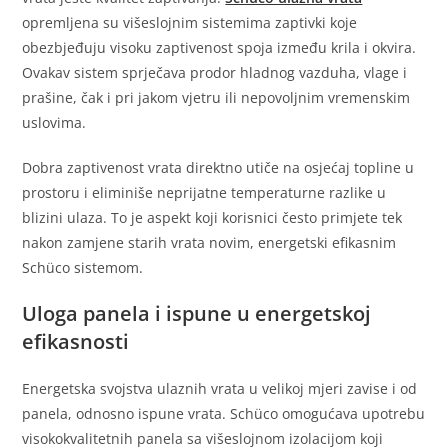
opremljena su višeslojnim sistemima zaptivki koje
obezbjeđuju visoku zaptivenost spoja između krila i okvira.
Ovakav sistem sprječava prodor hladnog vazduha, vlage i
prašine, čak i pri jakom vjetru ili nepovoljnim vremenskim
uslovima.
Dobra zaptivenost vrata direktno utiče na osjećaj topline u
prostoru i eliminiše neprijatne temperaturne razlike u
blizini ulaza. To je aspekt koji korisnici često primjete tek
nakon zamjene starih vrata novim, energetski efikasnim
Schüco sistemom.
Uloga panela i ispune u energetskoj
efikasnosti
Energetska svojstva ulaznih vrata u velikoj mjeri zavise i od
panela, odnosno ispune vrata. Schüco omogućava upotrebu
visokokvalitetnih panela sa višeslojnom izolacijom koji