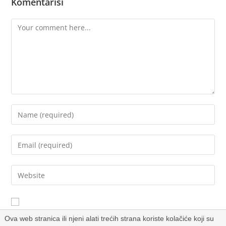
Komentariši
Sačuvaj moje ime, email i web stranicu u ovom browseru za
Ova web stranica ili njeni alati trećih strana koriste kolačiće koji su