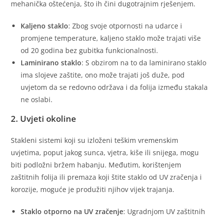
mehanička oštećenja, što ih čini dugotrajnim rješenjem.
Kaljeno staklo
: Zbog svoje otpornosti na udarce i
promjene temperature, kaljeno staklo može trajati više
od 20 godina bez gubitka funkcionalnosti.
Laminirano staklo
: S obzirom na to da laminirano staklo
ima slojeve zaštite, ono može trajati još duže, pod
uvjetom da se redovno održava i da folija između stakala
ne oslabi.
2. Uvjeti okoline
Stakleni sistemi koji su izloženi teškim vremenskim
uvjetima, poput jakog sunca, vjetra, kiše ili snijega, mogu
biti podložni bržem habanju. Međutim, korištenjem
zaštitnih folija ili premaza koji štite staklo od UV zračenja i
korozije, moguće je produžiti njihov vijek trajanja.
Staklo otporno na UV zračenje
: Ugradnjom UV zaštitnih