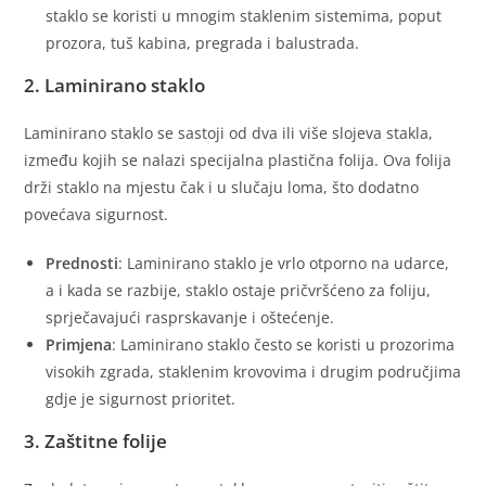
staklo se koristi u mnogim staklenim sistemima, poput
prozora, tuš kabina, pregrada i balustrada.
2. Laminirano staklo
Laminirano staklo se sastoji od dva ili više slojeva stakla,
između kojih se nalazi specijalna plastična folija. Ova folija
drži staklo na mjestu čak i u slučaju loma, što dodatno
povećava sigurnost.
Prednosti
: Laminirano staklo je vrlo otporno na udarce,
a i kada se razbije, staklo ostaje pričvršćeno za foliju,
sprječavajući rasprskavanje i oštećenje.
Primjena
: Laminirano staklo često se koristi u prozorima
visokih zgrada, staklenim krovovima i drugim područjima
gdje je sigurnost prioritet.
3. Zaštitne folije