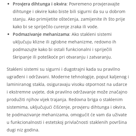
Provjera dihtunga i okvira
: Povremeno provjeravajte
dihtunge i okvire kako biste bili sigurni da su u dobrom
stanju. Ako primijetite oštećenja, zamijenite ih što prije
kako bi se spriječilo curenje zraka ili vode.
Podmazivanje mehanizama
: Ako stakleni sistemi
uključuju klizne ili zglobne mehanizme, redovno ih
podmazujte kako bi ostali funkcionalni i spriječili
škripanje ili poteškoće pri otvaranju i zatvaranju.
Stakleni sistemi su sigurni i dugotrajni kada su pravilno
ugrađeni i održavani. Moderne tehnologije, poput kaljenog i
laminiranog stakla, osiguravaju visoku otpornost na udarce
i ekstremne uvjete, dok pravilno održavanje može značajno
produžiti njihov vijek trajanja. Redovna briga o staklenim
sistemima, uključujući čišćenje, provjeru dihtunga i okvira,
te podmazivanje mehanizama, omogućit će vam da uživate
u funkcionalnosti i estetskoj privlačnosti staklenih površina
dugi niz godina.