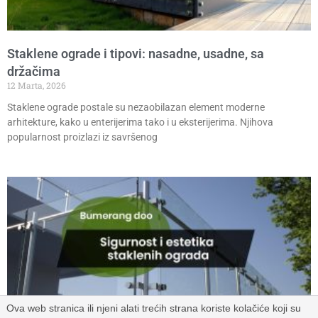
Staklene ograde i tipovi: nasadne, usadne, sa
držačima
12 Marta, 2026
Staklene ograde postale su nezaobilazan element moderne
arhitekture, kako u enterijerima tako i u eksterijerima. Njihova
popularnost proizlazi iz savršenog
Ova web stranica ili njeni alati trećih strana koriste kolačiće koji su