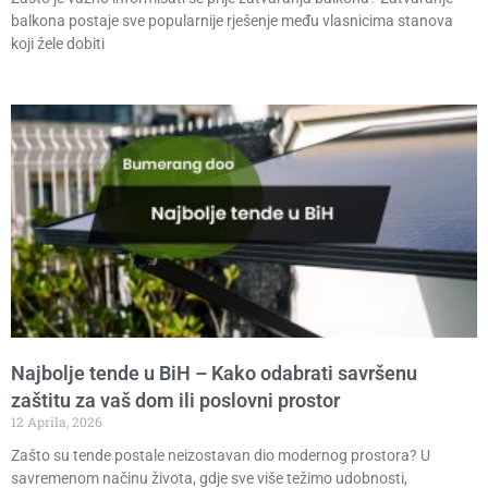
balkona postaje sve popularnije rješenje među vlasnicima stanova
koji žele dobiti
Najbolje tende u BiH – Kako odabrati savršenu
zaštitu za vaš dom ili poslovni prostor
12 Aprila, 2026
Zašto su tende postale neizostavan dio modernog prostora? U
savremenom načinu života, gdje sve više težimo udobnosti,