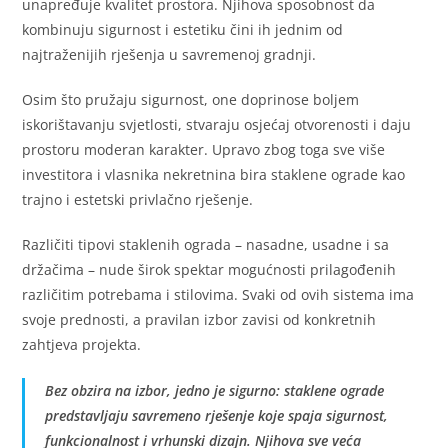
unapređuje kvalitet prostora. Njihova sposobnost da
kombinuju sigurnost i estetiku čini ih jednim od
najtraženijih rješenja u savremenoj gradnji.
Osim što pružaju sigurnost, one doprinose boljem
iskorištavanju svjetlosti, stvaraju osjećaj otvorenosti i daju
prostoru moderan karakter. Upravo zbog toga sve više
investitora i vlasnika nekretnina bira staklene ograde kao
trajno i estetski privlačno rješenje.
Različiti tipovi staklenih ograda – nasadne, usadne i sa
držačima – nude širok spektar mogućnosti prilagođenih
različitim potrebama i stilovima. Svaki od ovih sistema ima
svoje prednosti, a pravilan izbor zavisi od konkretnih
zahtjeva projekta.
Bez obzira na izbor, jedno je sigurno: staklene ograde
predstavljaju savremeno rješenje koje spaja sigurnost,
funkcionalnost i vrhunski dizajn. Njihova sve veća