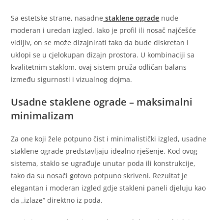
Sa estetske strane, nasadne
staklene ograde
nude
moderan i uredan izgled. Iako je profil ili nosač najčešće
vidljiv, on se može dizajnirati tako da bude diskretan i
uklopi se u cjelokupan dizajn prostora. U kombinaciji sa
kvalitetnim staklom, ovaj sistem pruža odličan balans
između sigurnosti i vizualnog dojma.
Usadne staklene ograde – maksimalni
minimalizam
Za one koji žele potpuno čist i minimalistički izgled, usadne
staklene ograde predstavljaju idealno rješenje. Kod ovog
sistema, staklo se ugrađuje unutar poda ili konstrukcije,
tako da su nosači gotovo potpuno skriveni. Rezultat je
elegantan i moderan izgled gdje stakleni paneli djeluju kao
da „izlaze“ direktno iz poda.