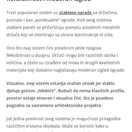
Treći popularan sistem su
staklene ograde
sa držačima,
poznate i kao „punktualne“ ograde. Kod ovog sistema
stakleni paneli se pričvršćuju pomoću posebnih metalnih
držača koji se montiraju sa strane konstrukcije ili zida.
Ono što ovaj sistem čini posebnim jeste njegova
fleksibilnost u dizajnu. Držači mogu biti različitih oblika i
veličina, a često su izrađeni od inoxa ili drugih kvalitetnih
materijala koji dodatno naglašavaju moderan izgled ograde.
Vizualno, ovaj sistem ostavlja snažan utisak jer staklo
djeluje gotovo „lebdeće“. Budući da nema klasičnih profila,
prostor ostaje otvoren i vizualno čist, što je posebno
pogodno za savremene arhitektonske projekte.
Još jedna prednost ovog sistema je mogućnost prilagodbe
različitim vrstama objekata. Može se koristiti kako u