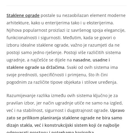
Staklene ograde
postale su nezaobilazan element moderne
arhitekture, kako u enterijerima tako i u eksterijerima.
Njihova popularnost proizlazi iz savršenog spoja elegancije,
funkcionalnosti i sigurnosti. Međutim, kada se govori o
izboru idealne staklene ograde, važno je razumjeti da ne
postoji samo jedno rješenje. Postoji više različitih sistema
ugradnje, a najčešće se dijele na
nasadne, usadne i
staklene ograde sa držačima
. Svaki od ovih sistema ima
svoje prednosti, specifičnosti i primjenu, što ih čini
pogodnim za različite tipove objekata i stilove uređenja.
Razumijevanje razlika između ovih sistema ključno je za
pravilan izbor, jer način ugradnje utiče ne samo na izgled,
već i na stabilnost, sigurnost i dugotrajnost ograde.
Upravo
zato se prilikom planiranja staklene ograde ne bira samo
dizajn stakla, već i konstrukcijski sistem koji će najbolje
odgovarati prostoru i potrebama korisnika.