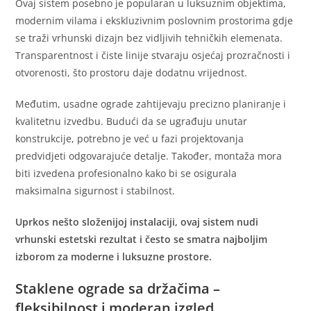
Ovaj sistem posebno je popularan u luksuznim objektima,
modernim vilama i ekskluzivnim poslovnim prostorima gdje
se traži vrhunski dizajn bez vidljivih tehničkih elemenata.
Transparentnost i čiste linije stvaraju osjećaj prozračnosti i
otvorenosti, što prostoru daje dodatnu vrijednost.
Međutim, usadne ograde zahtijevaju precizno planiranje i
kvalitetnu izvedbu. Budući da se ugrađuju unutar
konstrukcije, potrebno je već u fazi projektovanja
predvidjeti odgovarajuće detalje. Također, montaža mora
biti izvedena profesionalno kako bi se osigurala
maksimalna sigurnost i stabilnost.
Uprkos nešto složenijoj instalaciji, ovaj sistem nudi
vrhunski estetski rezultat i često se smatra najboljim
izborom za moderne i luksuzne prostore.
Staklene ograde sa držačima –
fleksibilnost i moderan izgled