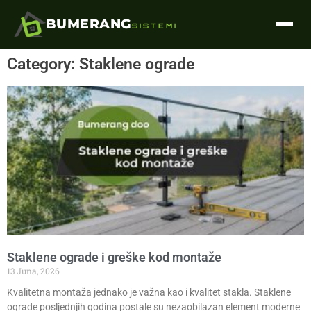
BUMERANG
SISTEMI
Category: Staklene ograde
Staklene ograde i greške kod montaže
13 Juna, 2026
Kvalitetna montaža jednako je važna kao i kvalitet stakla. Staklene
ograde posljednjih godina postale su nezaobilazan element moderne