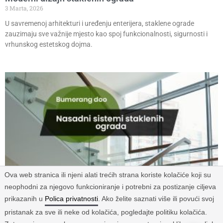
3 Marta, 2026
U savremenoj arhitekturi i uređenju enterijera, staklene ograde
zauzimaju sve važnije mjesto kao spoj funkcionalnosti, sigurnosti i
vrhunskog estetskog dojma.
Ova web stranica ili njeni alati trećih strana koriste kolačiće koji su
neophodni za njegovo funkcioniranje i potrebni za postizanje ciljeva
Nasadni sistemi staklenih ograda
prikazanih u
Polica privatnosti
. Ako želite saznati više ili povući svoj
9 Augusta, 2025
pristanak za sve ili neke od kolačića, pogledajte politiku kolačića.
Savremena arhitektura danas sve više teži ka rješenjima koja spajaju