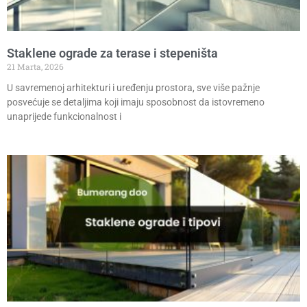
Staklene ograde za terase i stepeništa
21 Marta, 2026
U savremenoj arhitekturi i uređenju prostora, sve više pažnje
posvećuje se detaljima koji imaju sposobnost da istovremeno
unaprijede funkcionalnost i