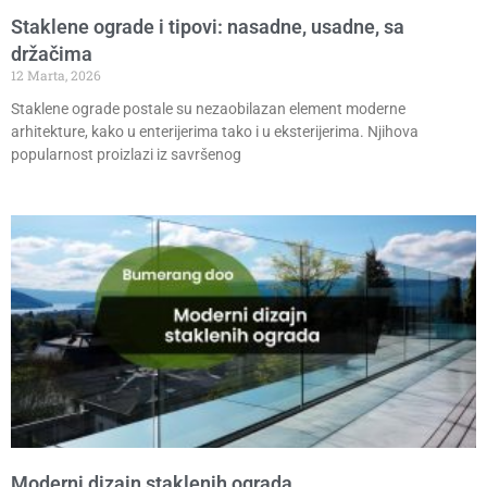
Staklene ograde i tipovi: nasadne, usadne, sa
držačima
12 Marta, 2026
Staklene ograde postale su nezaobilazan element moderne
arhitekture, kako u enterijerima tako i u eksterijerima. Njihova
popularnost proizlazi iz savršenog
Moderni dizajn staklenih ograda