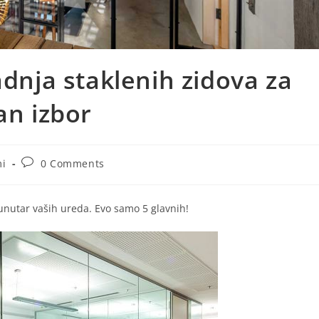
adnja staklenih zidova za
an izbor
mi
0 Comments
nutar vaših ureda. Evo samo 5 glavnih!