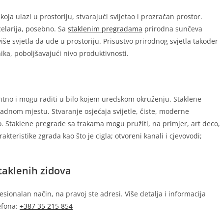
oja ulazi u prostoriju, stvarajući svijetao i prozračan prostor.
celarija, posebno. Sa
staklenim pregradama
prirodna sunčeva
iše svjetla da uđe u prostoriju. Prisustvo prirodnog svjetla također
ka, poboljšavajući nivo produktivnosti.
ntno i mogu raditi u bilo kojem uredskom okruženju. Staklene
radnom mjestu. Stvaranje osjećaja svijetle, čiste, moderne
o. Staklene pregrade sa trakama mogu pružiti, na primjer, art deco,
teristike zgrada kao što je cigla; otvoreni kanali i cjevovodi;
taklenih zidova
esionalan način, na pravoj ste adresi. Više detalja i informacija
lefona:
+387 35 215 854