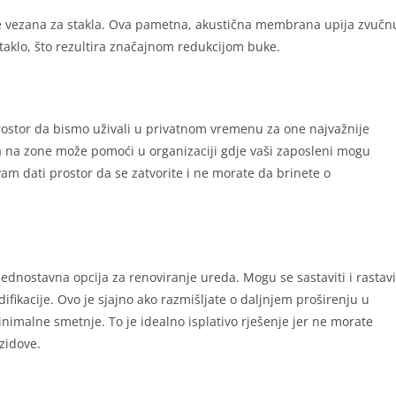
e vezana za stakla. Ova pametna, akustična membrana upija zvučn
staklo, što rezultira značajnom redukcijom buke.
rostor da bismo uživali u privatnom vremenu za one najvažnije
ora na zone može pomoći u organizaciji gdje vaši zaposleni mogu
m dati prostor da se zatvorite i ne morate da brinete o
jednostavna opcija za renoviranje ureda. Mogu se sastaviti i rastavi
ifikacije. Ovo je sjajno ako razmišljate o daljnjem proširenju u
inimalne smetnje. To je idealno isplativo rješenje jer ne morate
zidove.