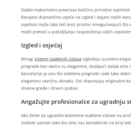
Staklo maksimalno povećava količinu prirodne svjetlosti k
Rasvjeta dramatično utječe na izgled i dojam malih kan
svjetlost može lako teći kroz prostor omogućavajući što v
može pomoći u poboljšanju raspoloženja vaših zaposleni
Izgled i osjećaj
Mnogi
sistemi staklenih zidova
izgledaju izuzetno elega
pregrade bez okvira su elegantne, dodajući dašak stila 
kancelarije je ono što staklene pregrade rade tako dobr
elegantnu završnu obradu. Oni dopunjuju originalne karak
drvene grede i drveni podovi.
Angažujte profesionalce za ugradnju s
Ako želite da ugradite kvalitetne staklene zidove na prof
možete saznati tako što ćete nas kontaktirati na broj te