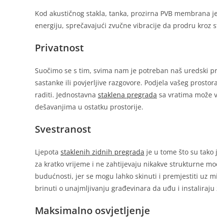
Kod akustičnog stakla, tanka, prozirna PVB membrana j
energiju, sprečavajući zvučne vibracije da prodru kroz 
Privatnost
Suočimo se s tim, svima nam je potreban naš uredski p
sastanke ili povjerljive razgovore. Podjela vašeg prost
raditi. Jednostavna
staklena pregrada
sa vratima može va
dešavanjima u ostatku prostorije.
Svestranost
Ljepota
staklenih zidnih pregrada
je u tome što su tako 
za kratko vrijeme i ne zahtijevaju nikakve strukturne mod
budućnosti, jer se mogu lahko skinuti i premjestiti uz m
brinuti o unajmljivanju građevinara da uđu i instaliraju 
Maksimalno osvjetljenje