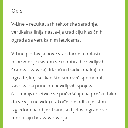
Opis
V-Line – rezultat arhitektonske saradnje,
vertikalna linija nastavlja tradiciju klasičnih
ograda sa vertikalnim letvicama.
V-Line postavlja nove standarde u oblasti
proizvodnje (sistem se montira bez vidljivih
šrafova i zavara). Klasični (tradicionalni) tip
ograde, koji se, kao što smo već spomenuli,
zasniva na principu nevidljivih spojeva
(aluminijske letvice se pričvršćuju na prečku tako
da se vijci ne vide) i također se odlikuje istim
izgledom na obje strane, a dijelovi ograde se
montiraju bez zavarivanja.