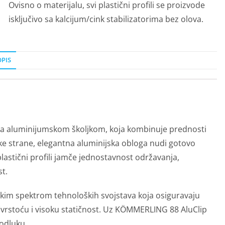
Ovisno o materijalu, svi plastični profili se proizvode
isključivo sa kalcijum/cink stabilizatorima bez olova.
PIS
sa aluminijumskom školjkom, koja kombinuje prednosti
ke strane, elegantna aluminijska obloga nudi gotovo
astični profili jamče jednostavnost održavanja,
t.
kim spektrom tehnoloških svojstava koja osiguravaju
 čvrstoću i visoku statičnost. Uz KÖMMERLING 88 AluClip
odluku.