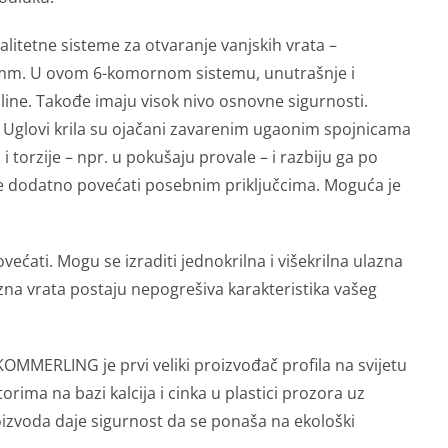
litetne sisteme za otvaranje vanjskih vrata –
 mm. U ovom 6-komornom sistemu, unutrašnje i
pline. Takođe imaju visok nivo osnovne sigurnosti.
r. Uglovi krila su ojačani zavarenim ugaonim spojnicama
 torzije – npr. u pokušaju provale – i razbiju ga po
e dodatno povećati posebnim priključcima. Moguća je
ati. Mogu se izraditi jednokrilna i višekrilna ulazna
na vrata postaju nepogrešiva ​​karakteristika vašeg
 KOMMERLING je prvi veliki proizvođač profila na svijetu
orima na bazi kalcija i cinka u plastici prozora uz
oizvoda daje sigurnost da se ponaša na ekološki