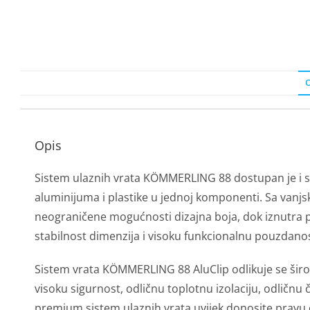
O
Opis
Sistem ulaznih vrata KÖMMERLING 88 dostupan je i 
aluminijuma i plastike u jednoj komponenti. Sa vanjs
neograničene mogućnosti dizajna boja, dok iznutra pl
stabilnost dimenzija i visoku funkcionalnu pouzdanos
Sistem vrata KÖMMERLING 88 AluClip odlikuje se širo
visoku sigurnost, odličnu toplotnu izolaciju, odličnu
premium sistem ulaznih vrata uvijek donosite pravu 