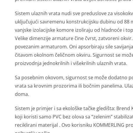
Sistem ulaznih vrata nudi sve preduslove za visokokva
uključujući savremenu konstrukcijsku dubinu od 88
vanjske izolacijske komore izoliraju od hladnoće i to
Velike dimenzije armature čine čvrst, zatvoreni okvi
povezanim armaturom. Oni apsorbiraju sile savijanja i
čitavom okolnom čeličnom okviru. Sigurnost se mož
proizvodnja jednokrilnih i višekrilnih ulaznih vrata.
Sa posebnim okovom, sigurnost se može dodatno poveć
vrata sa krovnim prozorima ili bočnim panelima. Ulaz
doma.
Sistem je primjer i sa ekološke tačke gledišta: Brend
koji koristi samo PVC bez olova sa “zelenim” stabilizat
reciklirani materijal . Ovo korisniku KOMMERLING pr