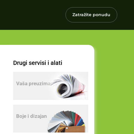
Zatražite ponudu
Drugi servisi i alati
Vaša preuzimanja
Boje i dizajan