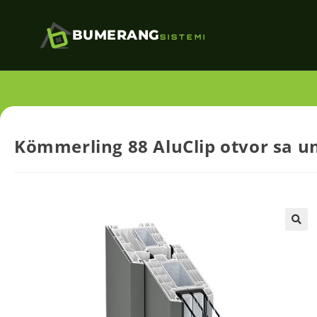
BUMERANG
SISTEMI
Kömmerling 88 AluClip otvor sa u
🔍