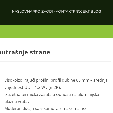
NASLOVNA
PROIZVODI
KONTAKT
PROJEKTI
BLOG
nutrašnje strane
Visokoizolirajući profilni profil dubine 88 mm – srednja
vrijednost UD = 1,2 W / (m2K).
Izuzetna termička zaštita u odnosu na aluminijska
ulazna vrata.
Moderan dizajn sa 6 komora s maksimalno