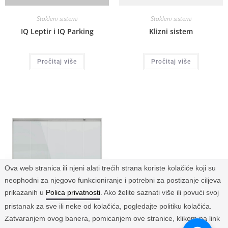
Stakleni sistemi
Stakleni sistemi
IQ Leptir i IQ Parking
Klizni sistem
Pročitaj više
Pročitaj više
Ova web stranica ili njeni alati trećih strana koriste kolačiće koji su
neophodni za njegovo funkcioniranje i potrebni za postizanje ciljeva
prikazanih u
Polica privatnosti
. Ako želite saznati više ili povući svoj
pristanak za sve ili neke od kolačića, pogledajte politiku kolačića.
Stakleni sistemi
Zatvaranjem ovog banera, pomicanjem ove stranice, klikom na link
Profesionalni klizni sistem