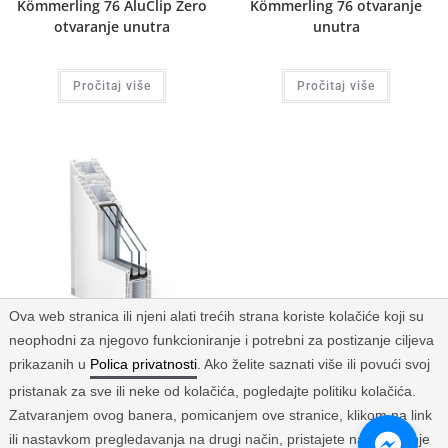
Kömmerling 76 AluClip Zero
Kömmerling 76 otvaranje
otvaranje unutra
unutra
Pročitaj više
Pročitaj više
Ova web stranica ili njeni alati trećih strana koriste kolačiće koji su
neophodni za njegovo funkcioniranje i potrebni za postizanje ciljeva
prikazanih u
Polica privatnosti
. Ako želite saznati više ili povući svoj
76 mm sistemi vrata
pristanak za sve ili neke od kolačića, pogledajte politiku kolačića.
Kömmerling 76 Otvaranje
Zatvaranjem ovog banera, pomicanjem ove stranice, klikom na link
vani
ili nastavkom pregledavanja na drugi način, pristajete na korištenje