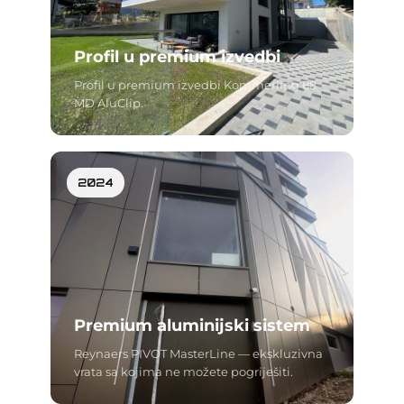
Profil u premium izvedbi
Profil u premium izvedbi Kommerling 88
MD AluClip.
2024
Premium aluminijski sistem
Reynaers PIVOT MasterLine — ekskluzivna
vrata sa kojima ne možete pogriješiti.