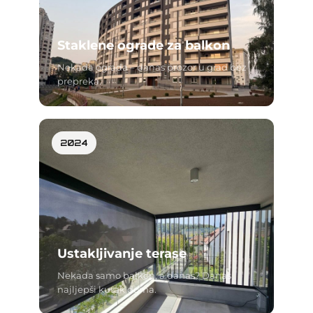
Staklene ograde za balkon
Nekada ograda – danas prozor u grad bez
prepreka.
2024
Ustakljivanje terase
Nekada samo balkon, a danas? Danas
najljepši kutak doma.