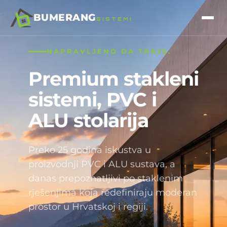
BUMERANG
SISTEMI
NAPRAVLJENO DA TRAJE.
Premium stakleni
sistemi, PVC i
ALU stolarija
Preko 25 godina iskustva u
proizvodnji PVC i ALU sustava, a
danas prepoznatljivi po staklenim
rješenjima koja redefiniraju moderan
prostor u Hrvatskoj i regiji.