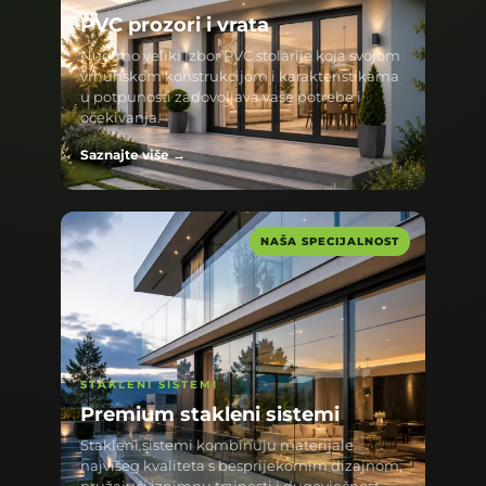
PVC prozori i vrata
Nudimo veliki izbor PVC stolarije koja svojom
vrhunskom konstrukcijom i karakteristikama
u potpunosti zadovoljava vaše potrebe i
očekivanja.
Saznajte više →
NAŠA SPECIJALNOST
STAKLENI SISTEMI
Premium stakleni sistemi
Stakleni sistemi kombinuju materijale
najvišeg kvaliteta s besprijekornim dizajnom,