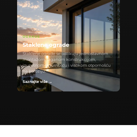
OGRADE
Staklene ograde
Staklene ograde se odlikuju jednostavnom
montažom, laganom konstrukcijom,
izuzetnom sigurnošću i visokom otpornošću
na koroziju.
Saznajte više →