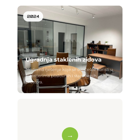
2024
Ugradnja staklenih zidova
Moderno rješenje koje se sve češće koristi u
interijerima poslovnih i stambenih
prostora.
→