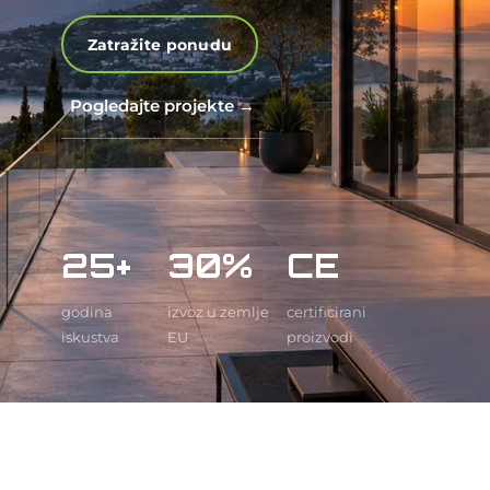
Zatražite ponudu
Pogledajte projekte →
25+
30%
CE
godina
izvoz u zemlje
certificirani
iskustva
EU
proizvodi