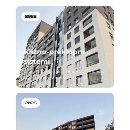
2025
Klizno-preklopni
sistemi
Preko 1000 m² stakla. Sigurnost i vrhunska
tehnologija — u jednom projektu.
2025