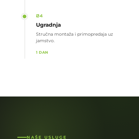
04
Ugradnja
Stručna montaža i primopredaja uz
jamstvo.
1 DAN
NAŠE USLUGE