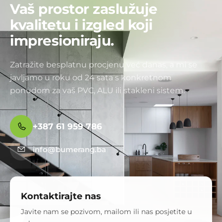
Vaš prostor zaslužuje
kvalitetu i izgled koji
impresioniraju.
Zatražite besplatnu procjenu već danas, a mi se
javljamo u roku od 24 sata s konkretnom
ponudom za vaš PVC, ALU ili stakleni sistem.
+387 61 959 786
info@bumerang.ba
Kontaktirajte nas
Javite nam se pozivom, mailom ili nas posjetite u