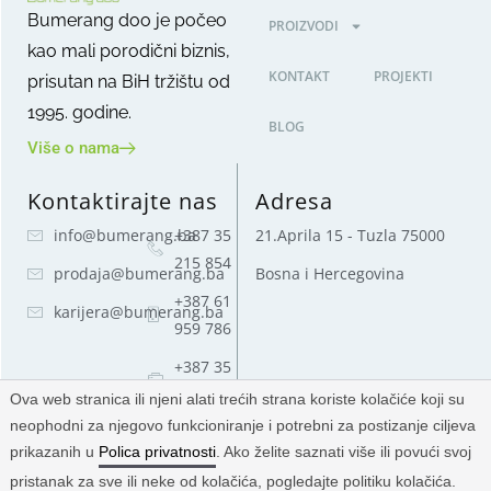
Bumerang doo je počeo
PROIZVODI
kao mali porodični biznis,
KONTAKT
PROJEKTI
prisutan na BiH tržištu od
1995. godine.
BLOG
Više o nama
Kontaktirajte nas
Adresa
info@bumerang.ba
+387 35
21.Aprila 15 - Tuzla 75000
215 854
prodaja@bumerang.ba
Bosna i Hercegovina
+387 61
karijera@bumerang.ba
959 786
+387 35
215 854
Ova web stranica ili njeni alati trećih strana koriste kolačiće koji su
neophodni za njegovo funkcioniranje i potrebni za postizanje ciljeva
prikazanih u
Polica privatnosti
. Ako želite saznati više ili povući svoj
© 2025 — Bumerang d.o.o. | Sva prava zadržana.
pristanak za sve ili neke od kolačića, pogledajte politiku kolačića.