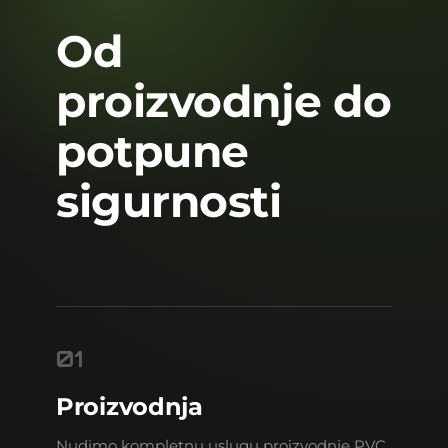
Od
proizvodnje do
potpune
sigurnosti
01
Proizvodnja
Nudimo kompletnu uslugu proizvodnje PVC