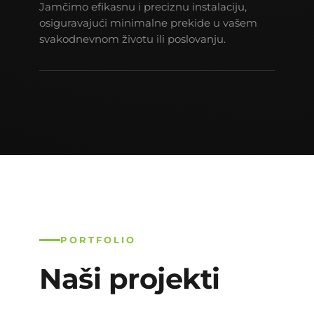
Jamčimo efikasnu i preciznu instalaciju,
osiguravajući minimalne prekide u vašem
svakodnevnom životu ili poslovanju.
PORTFOLIO
Naši projekti