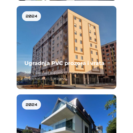
2024
Ugradnja PVC prozora i vrata
Još jedan od uspješno realiziranih
projekata u I. Sarajevu.
2024