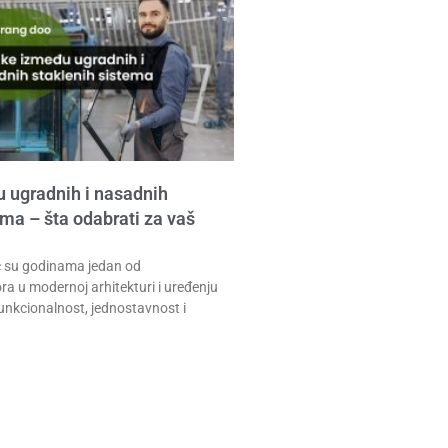
 ugradnih i nasadnih
ema – šta odabrati za vaš
eć su godinama jedan od
ora u modernoj arhitekturi i uređenju
unkcionalnost, jednostavnost i