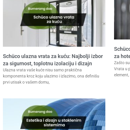
Schüco
Schüco ulazna vrata za kuću: Najbolji izbor
za hote
za sigurnost, toplotnu izolaciju i dizajn
Zašto su
Vrata u 
Ulazna vrata vaše kuće nisu samo praktična
element,
komponenta kroz koju ulazimo i izlazimo, ona definišu
prvi utisak o vašem domu,