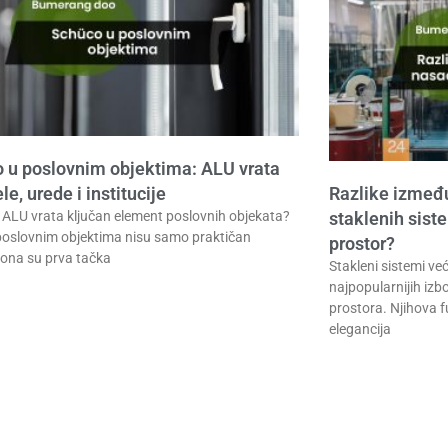
 u poslovnim objektima: ALU vrata
le, urede i institucije
Razlike između
 ALU vrata ključan element poslovnih objekata?
staklenih sist
poslovnim objektima nisu samo praktičan
prostor?
 ona su prva tačka
Stakleni sistemi v
najpopularnijih izb
prostora. Njihova f
elegancija