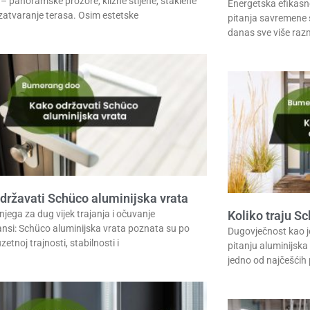
 – panoramske prozore, klizne stijene, staklene
Energetska efikasno
 zatvaranje terasa. Osim estetske
pitanja savremene 
danas sve više raz
državati Schüco aluminijska vrata
njega za dug vijek trajanja i očuvanje
Koliko traju S
nsi: Schüco aluminijska vrata poznata su po
Dugovječnost kao j
uzetnoj trajnosti, stabilnosti i
pitanju aluminijska
jedno od najčešćih 