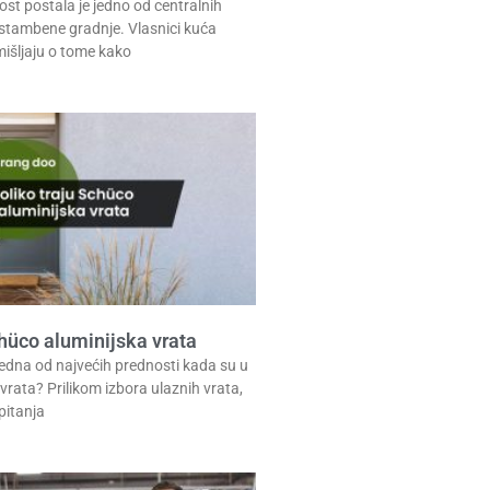
st postala je jedno od centralnih
stambene gradnje. Vlasnici kuća
mišljaju o tome kako
chüco aluminijska vrata
edna od najvećih prednosti kada su u
 vrata? Prilikom izbora ulaznih vrata,
pitanja