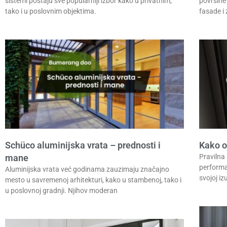
sistemi postaju sve popularniji izbor kako u privatnim,
površine
tako i u poslovnim objektima.
fasade i
Schüco aluminijska vrata – prednosti i
Kako o
mane
Pravilna 
performa
Aluminijska vrata već godinama zauzimaju značajno
svojoj iz
mesto u savremenoj arhitekturi, kako u stambenoj, tako i
u poslovnoj gradnji. Njihov moderan