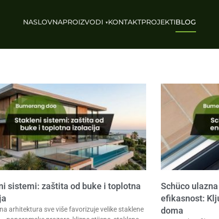
NASLOVNA
PROIZVODI
KONTAKT
PROJEKTI
BLOG
i sistemi: zaštita od buke i toplotna
Schüco ulazna 
ja
efikasnost: Klj
a arhitektura sve više favorizuje velike staklene
doma