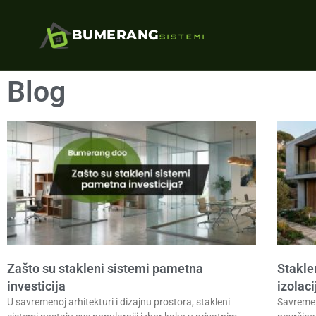
BUMERANG
SISTEMI
Blog
Zašto su stakleni sistemi pametna
Staklen
investicija
izolaci
U savremenoj arhitekturi i dizajnu prostora, stakleni
Savremen