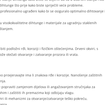
dihtunge što prije kako biste spriječili veće probleme.
 profesionalno ugrađeni kako bi se osiguralo optimalno dihtovanje 
 u visokokvalitetne dihtunge i materijale za ugradnju staklenih
uštanjem.
i podložni rđi, koroziji i fizičkim oštećenjima. Drveni okviri, s
e otežati otvaranje i zatvaranje prozora ili vrata.
o provjeravajte ima li znakova rđe i korozije. Nanošenje zaštitnih
nja.
e popraviti zamjenom dijelova ili angažovanjem stručnjaka za
him i zaštititi ih premazima koji odbijaju vlagu.
kviri ili mehanizmi za otvaranje/zatvaranje teško pokreću,
anja.