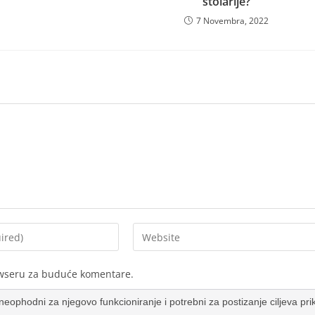
stolarije?
7 Novembra, 2022
owseru za buduće komentare.
su neophodni za njegovo funkcioniranje i potrebni za postizanje ciljeva pr