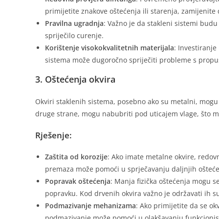
primijetite znakove oštećenja ili starenja, zamijenite 
Pravilna ugradnja
: Važno je da stakleni sistemi budu
spriječilo curenje.
Korištenje visokokvalitetnih materijala
: Investiranje
sistema može dugoročno spriječiti probleme s prop
3. Oštećenja okvira
Okviri staklenih sistema, posebno ako su metalni, mogu bit
druge strane, mogu nabubriti pod uticajem vlage, što mož
Rješenje:
Zaštita od korozije
: Ako imate metalne okvire, redovn
premaza može pomoći u sprječavanju daljnjih ošteće
Popravak oštećenja
: Manja fizička oštećenja mogu s
popravku. Kod drvenih okvira važno je održavati ih su
Podmazivanje mehanizama
: Ako primijetite da se o
podmazivanje može pomoći u olakšavanju funkcionis