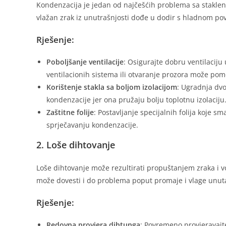
Kondenzacija je jedan od najčešćih problema sa staklen
vlažan zrak iz unutrašnjosti dođe u dodir s hladnom pov
Rješenje:
Poboljšanje ventilacije
: Osigurajte dobru ventilaciju 
ventilacionih sistema ili otvaranje prozora može pom
Korištenje stakla sa boljom izolacijom
: Ugradnja dvo
kondenzacije jer ona pružaju bolju toplotnu izolaciju
Zaštitne folije
: Postavljanje specijalnih folija koje
sprječavanju kondenzacije.
2. Loše dihtovanje
Loše dihtovanje može rezultirati propuštanjem zraka i 
može dovesti i do problema poput promaje i vlage unuta
Rješenje:
Redovna provjera dihtunga
: Povremeno provjeravajte