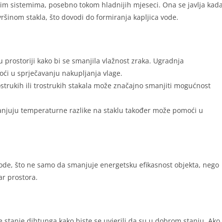
im sistemima, posebno tokom hladnijih mjeseci. Ona se javlja kad
ršinom stakla, što dovodi do formiranja kapljica vode.
u prostoriji kako bi se smanjila vlažnost zraka. Ugradnja
oći u sprječavanju nakupljanja vlage.
strukih ili trostrukih stakala može značajno smanjiti mogućnost
.
 smanjuju temperaturne razlike na staklu također može pomoći u
vode, što ne samo da smanjuje energetsku efikasnost objekta, nego
r prostora.
 stanje dihtunga kako biste se uvjerili da su u dobrom stanju. Ako