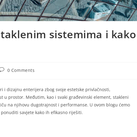
staklenim sistemima i kako
0 Comments
i i dizajnu enterijera zbog svoje estetske privlačnosti,
t u prostor. Međutim, kao i svaki građevinski element, stakleni
tiču na njihovu dugotrajnost i performanse. U ovom blogu ćemo
onuditi savjete kako ih efikasno riješiti.