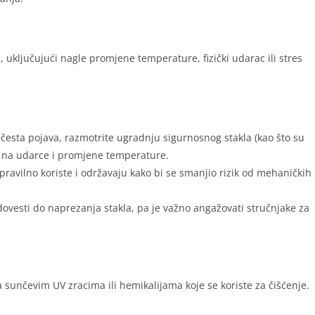
, uključujući nagle promjene temperature, fizički udarac ili stres
a česta pojava, razmotrite ugradnju sigurnosnog stakla (kao što su
je na udarce i promjene temperature.
a pravilno koriste i održavaju kako bi se smanjio rizik od mehaničkih
ovesti do naprezanja stakla, pa je važno angažovati stručnjake za
sunčevim UV zracima ili hemikalijama koje se koriste za čišćenje.