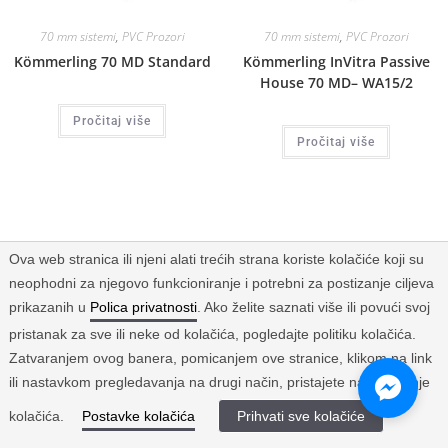
70 mm sistemi
,
PVC Prozori
70 mm sistemi
,
PVC Prozori
Kömmerling 70 MD Standard
Kömmerling InVitra Passive
House 70 MD– WA15/2
Pročitaj više
Pročitaj više
Ova web stranica ili njeni alati trećih strana koriste kolačiće koji su
neophodni za njegovo funkcioniranje i potrebni za postizanje ciljeva
prikazanih u
Polica privatnosti
. Ako želite saznati više ili povući svoj
pristanak za sve ili neke od kolačića, pogledajte politiku kolačića.
Zatvaranjem ovog banera, pomicanjem ove stranice, klikom na link
ili nastavkom pregledavanja na drugi način, pristajete na korištenje
kolačića.
Postavke kolačića
Prihvati sve kolačiće