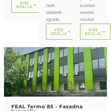
VIŠE
čistih
izuzetan
DEALJA
staklenih
estetski
ograda.
rezultat.
VIŠE
VIŠE
DEALJA
DEALJA
FEAL Termo 85 - Fasadna