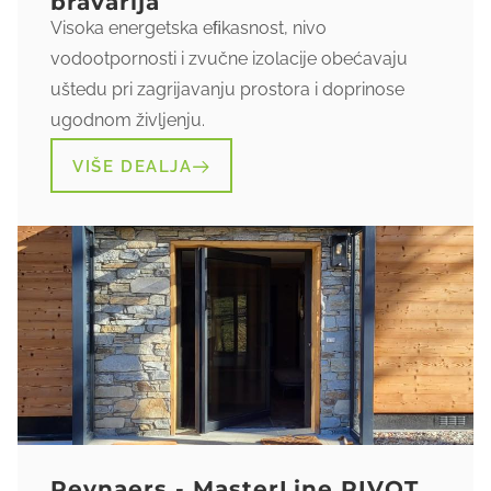
bravarija
Visoka energetska eﬁkasnost, nivo
vodootpornosti i zvučne izolacije obećavaju
uštedu pri zagrijavanju prostora i doprinose
ugodnom življenju.
VIŠE DEALJA
Reynaers - MasterLine PIVOT