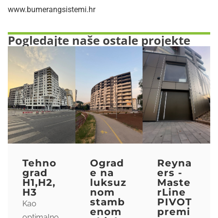
www.bumerangsistemi.hr
Pogledajte naše ostale projekte
Tehno
Ograd
Reyna
grad
e na
ers -
H1,H2,
luksuz
Maste
H3
nom
rLine
stamb
PIVOT
Kao
enom
premi
optimalno