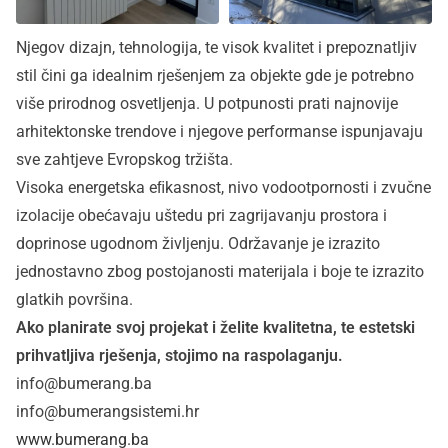
Njegov dizajn, tehnologija, te visok kvalitet i prepoznatljiv
stil čini ga idealnim rješenjem za objekte gde je potrebno
više prirodnog osvetljenja. U potpunosti prati najnovije
arhitektonske trendove i njegove performanse ispunjavaju
sve zahtjeve Evropskog tržišta.
Visoka energetska eﬁkasnost, nivo vodootpornosti i zvučne
izolacije obećavaju uštedu pri zagrijavanju prostora i
doprinose ugodnom življenju. Održavanje je izrazito
jednostavno zbog postojanosti materijala i boje te izrazito
glatkih površina.
Ako planirate svoj projekat i želite kvalitetna, te estetski
prihvatljiva rješenja, stojimo na raspolaganju.
info@bumerang.ba
info@bumerangsistemi.hr
www.bumerang.ba