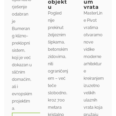
objekt
um
u
vrata
rješenje
Pogled
MasterLin
odabran
nije
e Pivot
je
prekinut
vratima
Bumeran
željeznim
otvaramo
g klizno-
šipkama,
nove
preklopni
betonskim
vidike
sistem,
zidovima,
moderne
koji je već
niti
arhitektur
dokazan u
ograničenj
e
sličnim
em – već
kreiranjem
domaćim,
teče
izuzetno
ali i
slobodno,
velikih
evropskim
kroz 700
ulaznih
projektim
metara
vrata koja
a.
kristalno
pružaju